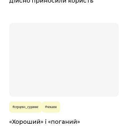
дійсно приносили користь
#серцево_судинне
#чекапи
«Хороший» і «поганий»