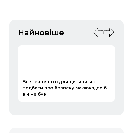
Найновіше
Безпечне літо для дитини: як
Пог
подбати про безпеку малюка, де б
Зап
він не був
под
Укр