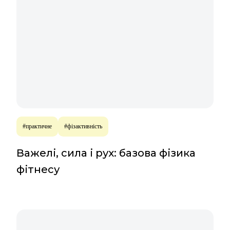
#практичне
#фізактивність
Важелі, сила і рух: базова фізика
фітнесу