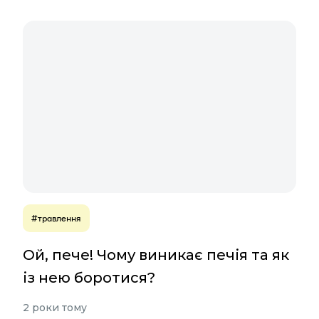
#травлення
Ой, пече! Чому виникає печія та як
із нею боротися?
2 роки тому