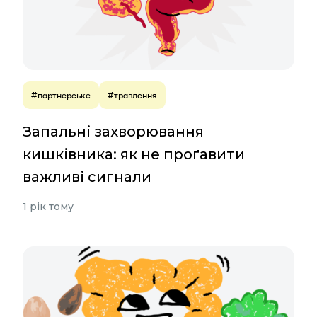
#партнерське
#травлення
Запальні захворювання
кишківника: як не проґавити
важливі сигнали
1 рік тому