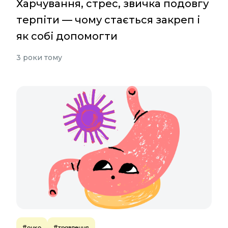
Харчування, стрес, звичка подовгу
терпіти — чому стається закреп і
як собі допомогти
3 роки тому
#онко
#травлення