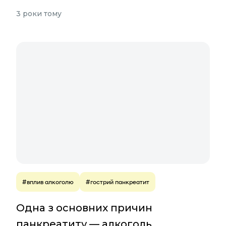
3 роки тому
#вплив алкоголю
#гострий панкреатит
Одна з основних причин
панкреатиту — алкоголь.