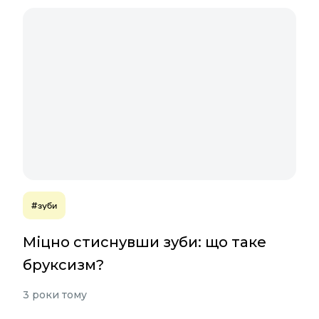
#зуби
Міцно стиснувши зуби: що таке
бруксизм?
3 роки тому