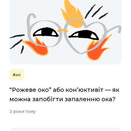
#очі
“Рожеве око” або кон’юктивіт — як
можна запобігти запаленню ока?
3 роки тому