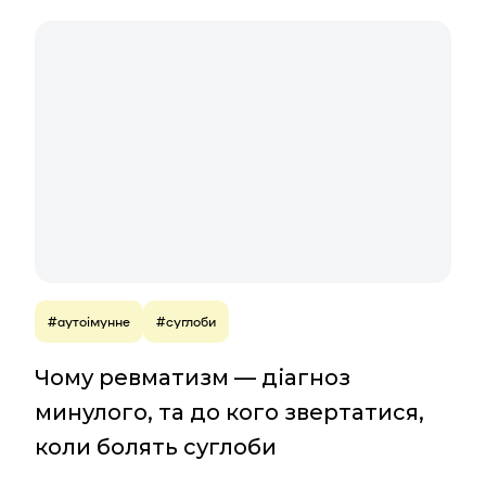
#аутоімунне
#суглоби
Чому ревматизм — діагноз
минулого, та до кого звертатися,
коли болять суглоби