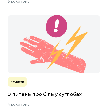
3 роки тому
#суглоби
9 питань про біль у суглобах
4 роки тому