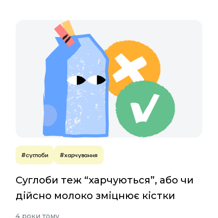
#суглоби
#харчування
Суглоби теж “харчуються”, або чи
дійсно молоко зміцнює кістки
4 роки тому