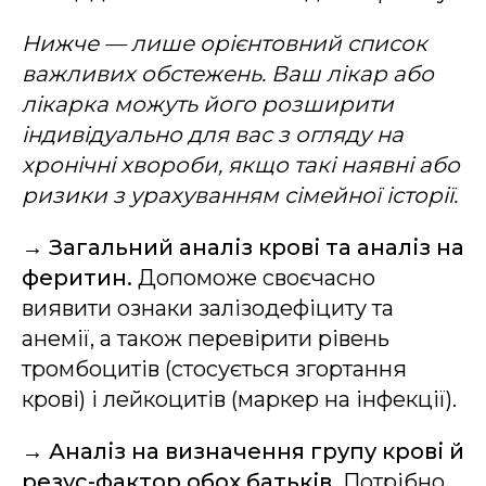
Нижче — лише орієнтовний список
важливих обстежень. Ваш лікар або
лікарка можуть його розширити
індивідуально для вас з огляду на
хронічні хвороби, якщо такі наявні або
ризики з урахуванням сімейної історії.
→
Загальний аналіз крові та аналіз на
феритин.
Допоможе своєчасно
виявити ознаки залізодефіциту та
анемії, а також перевірити рівень
тромбоцитів (стосується згортання
крові) і лейкоцитів (маркер на інфекції).
→
Аналіз на визначення групу крові й
резус-фактор обох батьків.
Потрібно,