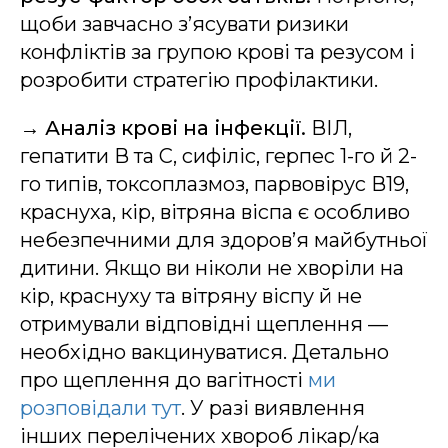
щоби завчасно з’ясувати ризики
конфліктів за групою крові та резусом і
розробити стратегію профілактики.
→
Аналіз крові на інфекції.
ВІЛ,
гепатити В та С, сифіліс, герпес 1-го й 2-
го типів, токсоплазмоз, парвовірус В19,
краснуха, кір, вітряна віспа є особливо
небезпечними для здоров’я майбутньої
дитини. Якщо ви ніколи не хворіли на
кір, краснуху та вітряну віспу й не
отримували відповідні щеплення —
необхідно вакцинуватися. Детально
про щеплення до вагітності
ми
розповідали тут
. У разі виявлення
інших перелічених хвороб лікар/ка