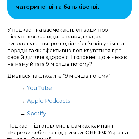
материнстві та батьківстві.
У подкасті на вас чекають епізоди про
післяпологове відновлення, грудне
вигодовування, розподіл обовʼязків у сімʼї та
поради та як ефективно попіклуватися про
своє й дитяче здоровʼя. І головне: що ж чекає
на маму й тата 9 місяців потому?
Дивіться та слухайте “9 місяців потому”
→
YouTube
→
Apple Podcasts
→
Spotify
Подкаст підготовлено в рамках кампанії
«Бережи себе» за підтримки ЮНІСЕФ Україна