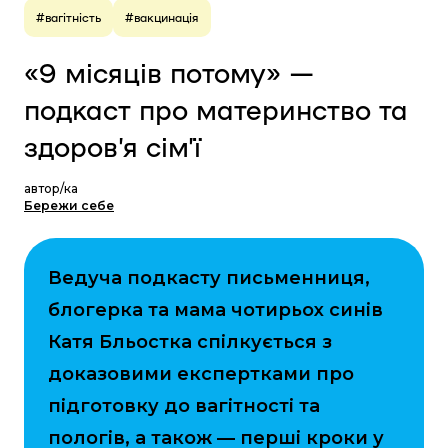
#вагітність
#вакцинація
«9 місяців потому» —
подкаст про материнство та
здоровʼя сімʼї
автор/ка
Бережи себе
Ведуча подкасту письменниця,
блогерка та мама чотирьох синів
Катя Бльостка спілкується з
доказовими експертками про
підготовку до вагітності та
пологів, а також — перші кроки у