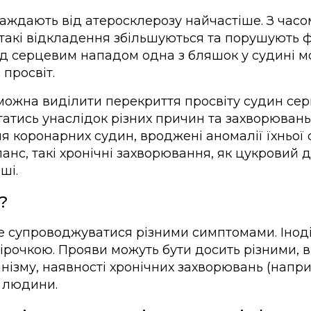
аждають від атеросклерозу найчастіше. З часом
 такі відкладення збільшуються та порушують 
д серцевим нападом одна з бляшок у судині м
 просвіт.
ожна виділити перекриття просвіту судин сер
татись унаслідок різних причин та захворювань
я коронарних судин, вроджені аномалії їхньої 
анс, такі хронічні захворювання, як цукровий д
ші.
?
супроводжуватися різними симптомами. Іноді 
ірочкою. Прояви можуть бути досить різними, в
анізму, наявності хронічних захворювань (напр
і людини.