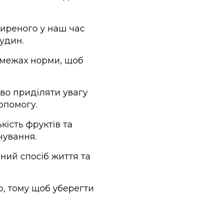
ширеного у наш час
удин.
у межах норми, щоб
иво приділяти увагу
опомогу.
ькість фруктів та
чування.
ний спосіб життя та
ю, тому щоб уберегти
.