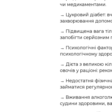
чи медикаментами.
→ Цукровий діабет: в
захворювання допомо
→ Підвищена вага тіл
запобігти серйозним 
→ Психологічні фактор
психологічному здоров
→ Дієта з великою кі
овочів у раціоні: ре
→ Недостатня фізична
займатися регулярно
→ Вживання алкоголю:
судини здоровими, в