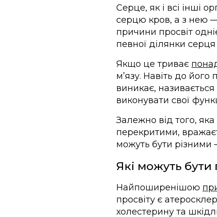
Серце, як і всі інші 
серцю кров, а з нею —
причини просвіт одніє
певної ділянки серця
Якщо це триває
пона
мʼязу. Навіть до його
виникає, називається
виконувати свої функ
Залежно від того, яка
перекритими, вражаєт
можуть бути різними 
Які можуть бути
Найпоширенішою
пр
просвіту є атероскле
холестерину та шкідли