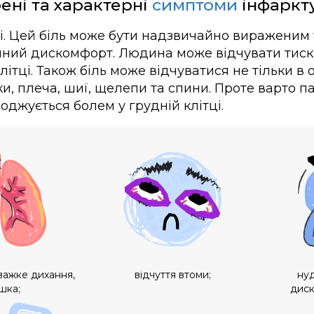
ні та характерні
симптоми
інфаркту
тці. Цей біль може бути надзвичайно вираженим
чний дискомфорт. Людина може відчувати тиск,
літці. Також біль може відчуватися не тільки в 
ки, плеча, шиї, щелепи та спини. Проте варто п
оджується болем у грудній клітці.
ажке дихання,
відчуття втоми;
нуд
шка;
диск