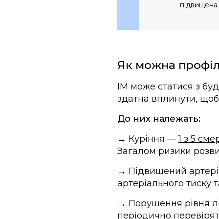
підвищена п
Як можна профіл
ІМ може статися з бу
здатна вплинути, щоб
До них належать:
→ Куріння —
1 з 5 сме
Загалом ризики розви
→ Підвищений артеріа
артеріального тиску т
→ Порушення рівня ліп
періодично перевіряти