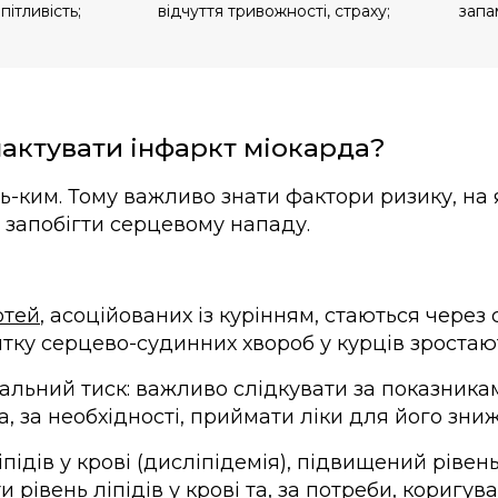
ітливість;
відчуття тривожності, страху;
запа
актувати інфаркт міокарда?
дь-ким. Тому важливо знати фактори ризику, на
 запобігти серцевому нападу.
ртей
, асоційованих із курінням, стаються через
тку серцево-судинних хвороб у курців зроста
льний тиск: важливо слідкувати за показника
а, за необхідності, приймати ліки для його зни
ідів у крові (дисліпідемія), підвищений рівен
 рівень ліпідів у крові та, за потреби, коригу