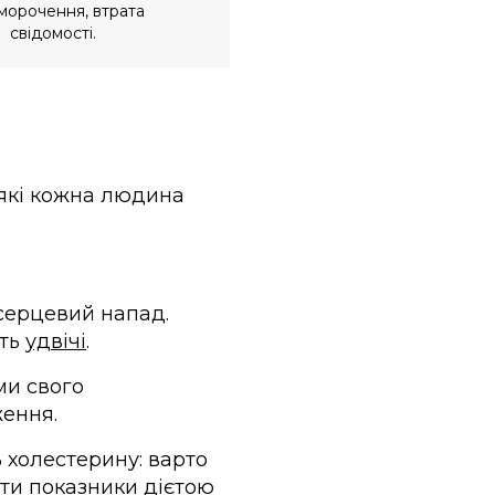
морочення, втрата
свідомості.
 які кожна людина
 серцевий напад.
ють
удвічі
.
ми свого
ження.
ь холестерину: варто
вати показники дієтою