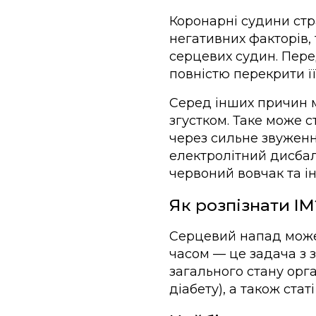
Коронарні судини стр
негативних факторів,
серцевих судин. Пере
повністю перекрити її
Серед інших причин м
згустком. Таке може с
через сильне звуженн
електролітний дисбал
червоний вовчак та ін
Як розпізнати ІМ
Серцевий напад може 
часом — це задача з з
загального стану орг
діабету), а також стат