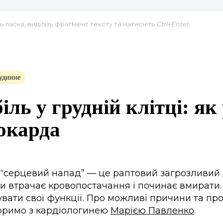
 ласка, виділіть фрагмент тексту та натисніть
Ctrl+Enter
.
удинне
іль у грудній клітці: як
окарда
 “серцевий напад” — це раптовий загрозливий 
 втрачає кровопостачання і починає вмирати.
вати свої функції. Про можливі причини та пр
воримо з кардіологинею
Марією Павленко
.