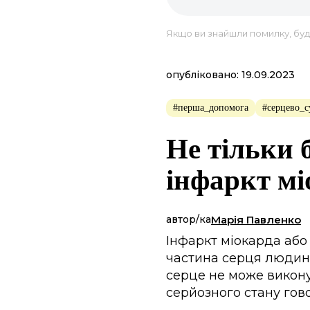
Якщо ви знайшли помилку, будь
опубліковано: 19.09.2023
#перша_допомога
#серцево_с
Не тільки б
інфаркт мі
автор/ка
Марія Павленко
Інфаркт міокарда або
частина серця людини
серце не може викону
серйозного стану го