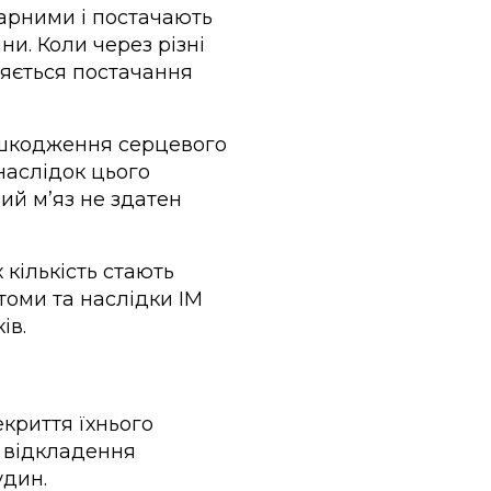
нарними і постачають
ни. Коли через різні
няється постачання
ошкодження серцевого
наслідок цього
ий мʼяз не здатен
 кількість стають
томи та наслідки ІМ
ів.
криття їхнього
е відкладення
удин.