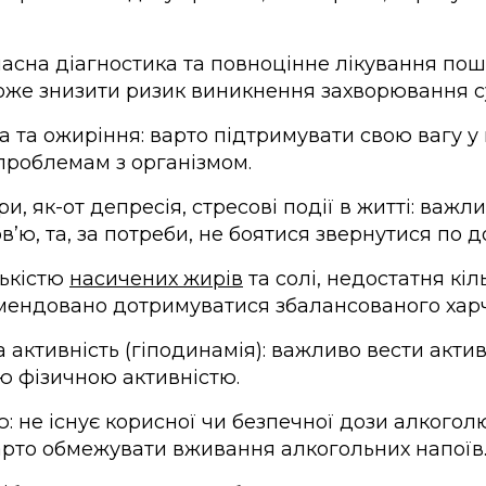
часна діагностика та повноцінне лікування по
же знизити ризик виникнення захворювання с
а та ожиріння: варто підтримувати свою вагу 
проблемам з організмом.
и, як-от депресія, стресові події в житті: важл
ʼю, та, за потреби, не боятися звернутися по д
лькістю
насичених жирів
та солі, недостатня кіл
комендовано дотримуватися збалансованого хар
 активність (гіподинамія): важливо вести актив
ю фізичною активністю.
 не існує корисної чи безпечної дози алкогол
арто обмежувати вживання алкогольних напоїв