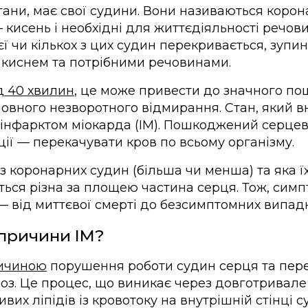
органи, має свої судини. Вони називаються коро
 кисень і необхідні для життєдіяльності речови
ї чи кількох з цих судин перекривається, зупи
 киснем та потрібними речовинами.
д 40 хвилин
, це може привести до значного п
 повного незворотного відмирання. Стан, який в
 інфарктом міокарда (ІМ). Пошкоджений серцев
ції — перекачувати кров по всьому організму.
 з коронарних судин (більша чи менша) та яка їх
ься різна за площею частина серця. Тож, симп
— від миттєвої смерті до безсимптомних випадк
 причини ІМ?
ичиною
порушення роботи судин серця та пере
роз. Це процес, що виникає через довготривал
вих ліпідів із кровотоку на внутрішній стінці с