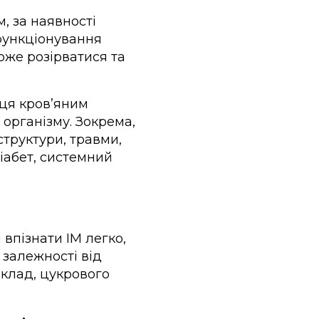
, за наявності
функціонування
оже розірватися та
ця кровʼяним
 організму. Зокрема,
структури, травми,
іабет, системний
впізнати ІМ легко,
 залежності від
иклад, цукрового