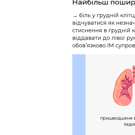
Найбільш пошире
→ біль у грудній клі
відчуватися як незна
стиснення в грудній к
віддавати до лівої ру
обовʼязково ІМ супров
пришвидшене в
зади