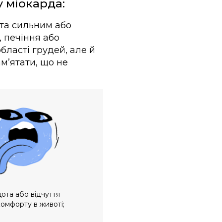
 міокарда:
 та сильним або
 печіння або
області грудей, але й
амʼятати, що не
ота або відчуття
омфорту в животі;