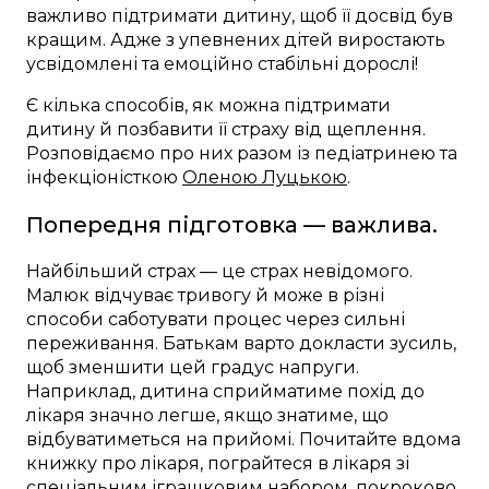
важливо підтримати дитину, щоб її досвід був
кращим. Адже з упевнених дітей виростають
усвідомлені та емоційно стабільні дорослі!
Є кілька способів, як можна підтримати
дитину й позбавити її страху від щеплення.
Розповідаємо про них разом із педіатринею та
інфекціоністкою
Оленою Луцькою
.
Попередня підготовка — важлива.
Найбільший страх — це страх невідомого.
Малюк відчуває тривогу й може в різні
способи саботувати процес через сильні
переживання. Батькам варто докласти зусиль,
щоб зменшити цей градус напруги.
Наприклад, дитина сприйматиме похід до
лікаря значно легше, якщо знатиме, що
відбуватиметься на прийомі. Почитайте вдома
книжку про лікаря, пограйтеся в лікаря зі
спеціальним іграшковим набором, покроково