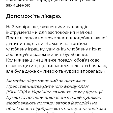
захищеною.
Допоможіть лікарю.
Найімовірніше, фахівець/чиня володіє
інструментами для заспокоєння малюка.
Проте лікар/ка не може знати вподобань вашої
дитини так, як ви. Візьміть на прийом
улюблену іграшку, увімкніть улюблену пісню
або подуйте разом мильні бульбашки.
Коли ж вакцинація вже позаду, обов’язково
скажіть дитині, що пишаєтеся нею: «ти боялась,
але була дуже сміливою та чудово впоралась!».
Матеріал підготовлений за підтримки
Представництва Дитячого фонду ООН
(ЮНІСЕФ) в Україні та за кошти уряду Франції.
Думки та погляди викладені в даній публікації
відображають погляди автора (авторів) і не
обов’язково відображають погляди та політики