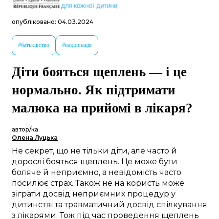
опубліковано: 04.03.2024
#батьківство
#вакцинація
Діти бояться щеплень — і це
нормально. Як підтримати
малюка на прийомі в лікаря?
автор/ка
Олена Луцька
Не секрет, що не тільки діти, але часто й
дорослі бояться щеплень. Це може бути
боляче й неприємно, а невідомість часто
посилює страх. Також не на користь може
зіграти досвід неприємних процедур у
дитинстві та травматичний досвід спілкування
з лікарями. Тож під час проведення щеплень