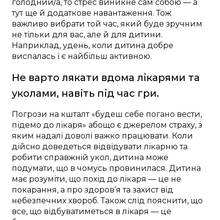
голодний/а, то стрес виникне сам собою — а
тут ще й додаткове навантаження. Тож
важливо вибрати той час, який буде зручним
не тільки для вас, але й для дитини.
Наприклад, удень, коли дитина добре
виспалась і є найбільш активною.
Не варто лякати вдома лікарями та
уколами, навіть під час гри.
Погрози на кшталт «будеш себе погано вести,
підемо до лікаря» абощо є джерелом страху, з
яким надалі доволі важко працювати. Коли
дійсно доведеться відвідувати лікарню та
робити справжній укол, дитина може
подумати, що в чомусь провинилася. Дитина
має розуміти, що похід до лікаря — це не
покарання, а про здоров’я та захист від
небезпечних хвороб. Також слід пояснити, що
все, що відбуватиметься в лікаря — це