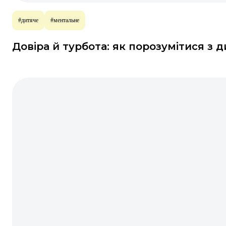
#дитяче
#ментальне
Довіра й турбота: як порозумітися з 