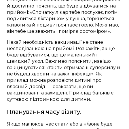
й доступно поясніть, що буде відбуватися на
прийомі: «Спочатку лікар тебе послухає, потім
подивиться ліхтариком у вушка, торкнеться
животика й подивиться твоє горло. Можливо,
він тебе ще зважить і поміряє ростоміром».
Нехай необхідність вакцинації не стане
несподіванкою на прийомі. Розкажіть, як це
буде відбуватися, що це маленький і
швидкий укол. Важливо пояснити, навіщо
вакцинуватися: «так ти отримаєш суперсилу й
не будеш хворіти на важкі інфекції». Як
приклад можна розповісти дитині про
власний досвід — розказати, що ви
вакциновані та захищені. Приклад батьків є
суттєвою підтримкою для дитини.
Планування часу візиту.
Якщо малюкові час спати або він/вона буде