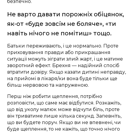
безпечно.
Не варто давати порожніх обіцянок,
як-от «буде зовсім не боляче», «ти
навіть нічого не помітиш» тощо.
Батьки переживають, і це нормально. Проте
приховування правди або прикрашання
ситуації можуть зіграти злий жарт, і це матиме
зворотний ефект. Брехня — надійний спосіб
втратити довіру. Якщо казати дитині неправду,
на прийомі в лікаря/ки вона буде тільки ще
більш нервовою та напруженою.
Перш ніж робити щеплення, потрібно
розповісти, що саме має відбутися. Розкажіть,
що від уколу малюк може відчути біль, проте
він триватиме лише кілька секунд. Запевніть,
що ви будете поруч. Якщо ви не впевнені, чи
буде щеплення, то не кажіть, що точно нічого