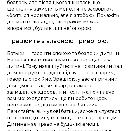
боялась, але після цього тішилась, що
щеплення захистить мене, і я не захворію»,
«боятися нормально, але я з тобою». Покажіть
дитині приклад, що зі страхом можна
впоратися, будьте для неї опорою.
Працюйте з власною тривогою.
Батьки — гаранти спокою та безпеки дитини.
Батьківська тривога миттєво передається
дитині. Тому налаштуйтеся на позитивний лад,
демонструйте радість від зустрічі з лікарем,
говоріть спокійно. Зрештою, у вас є причини
для цього — адже лікар допомагає
залишатися здоровими. Коли малюк плаче,
вам може здаватись, що ви робите щось
неправильно, що ви «погані батьки».
Пам’ятайте: ви чудові батьки, адже піклуєтеся
про свою дитину й захищаєте її від інфекцій.
Дитина має право на будь-які емоції.
Залишайтеся поряд, щоб вона почувалась