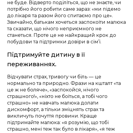
не буде. Відверто поділіться, що не знаєте, чи
потрібно його робити саме зараз: «ми підемо
до лікаря та разом його спитаємо про це».
Звичайно, батькам хочеться заспокоїти малюка
та сказати, що нічого неприємного не
станеться. Проте це не найкращий крок до
побудови та підтримки довіри в сім’ї.
Підтримуйте дитину в її
переживаннях.
Відчувати страх, тривогу чи біль — це
нормально та природно. Фрази на кшталт «та
це ж не боляче», «заспокойся, нічого
страшного!», «ніхто не боїться, а тобі чого
страшно» не навчать малюка долати
дискомфорт, а тільки зміцнять страх та
викличуть почуття провини. Краще
підтримайте малюка: «я розумію, що тобі
страшно, мені теж так було в лікаря», «я теж