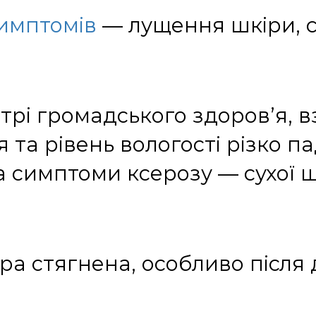
имптомів
— лущення шкіри, су
трі громадського здоров’я, в
 та рівень вологості різко п
а симптоми ксерозу — сухої ш
іра стягнена, особливо після