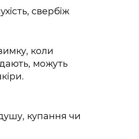
хість, свербіж
зимку, коли
адають, можуть
кіри.
 душу, купання чи