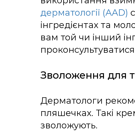
використання взимк
дерматології (AAD)
с
інгредієнтах та моло
вам той чи інший ін
проконсультуватися
Зволоження для т
Дерматологи рекоме
пляшечках. Такі кр
зволожують.