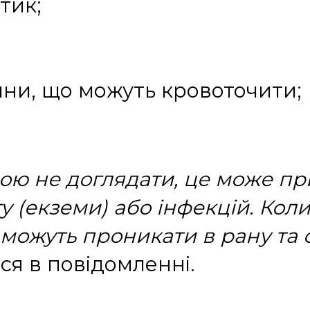
тик;
ини, що можуть кровоточити;
ою не доглядати, це може пр
у (екземи) або інфекцій. Коли
ії можуть проникати в рану т
ься в повідомленні.