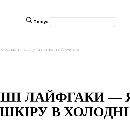
Пошук
ь фрагмент тексту та натисніть
Ctrl+Enter
.
НШІ ЛАЙФГАКИ — 
ШКІРУ В ХОЛОДНІ