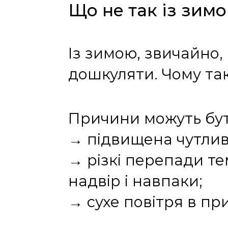
Що не так із зим
Із зимою, звичайно,
дошкуляти. Чому так
Причини можуть бути
→ підвищена чутливі
→ різкі перепади т
надвір і навпаки;
→ сухе повітря в пр