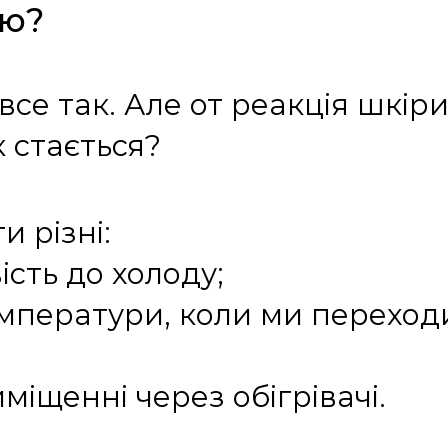
ою?
 все так. Але от реакція шкі
 стається?
 різні:
сть до холоду;
емператури, коли ми перехо
иміщенні через обігрівачі.