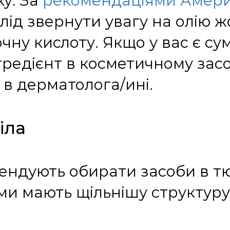
у. За
рекомендаціями Америк
лід звернути увагу на олію 
чну кислоту. Якщо у вас є су
гредієнт в косметичному засо
 в дерматолога/ині.
іла
ндують обирати засоби в тюб
еми мають щільнішу структур