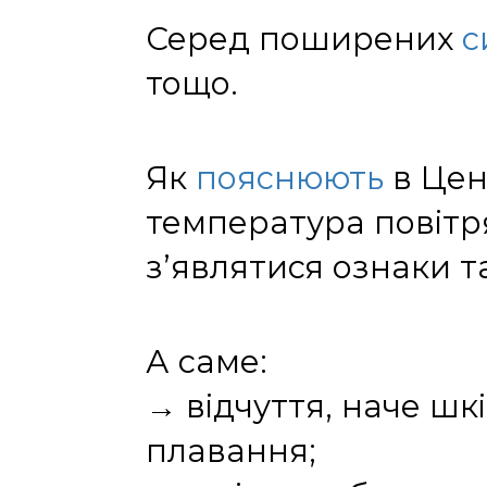
Серед поширених
с
тощо.
Як
пояснюють
в Цен
температура повітря
з’являтися ознаки т
А саме:
→ відчуття, наче шк
плавання;