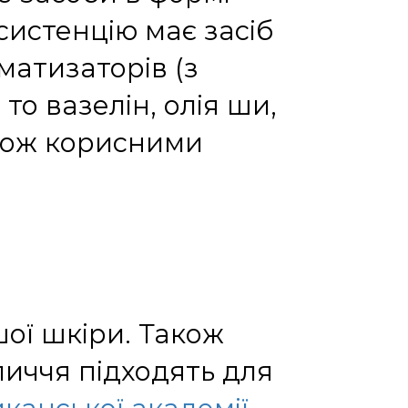
систенцію має засіб
атизаторів (з
то вазелін, олія ши,
акож корисними
шої шкіри. Також
личчя підходять для