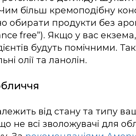
. Чим більш кремоподібну кон
о обирати продукти без аром
ce free”). Якщо у вас екзема, 
дієнтів будуть помічними. Т
ні олії та ланолін.
обличчя
лежить від стану та типу ва
що не всі зволожувачі для об