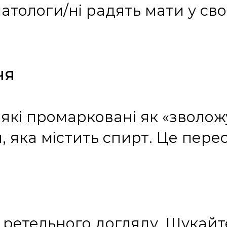
атологи/ні радять мати у сво
чя
які промарковані як «зволожу
 яка містить спирт. Це пере
 ретельного догляду. Шукайт