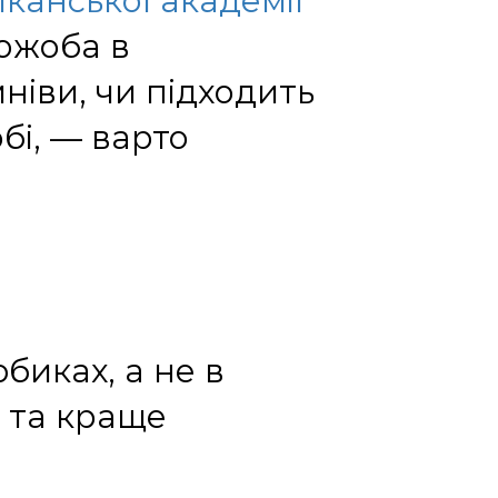
анської академії
жожоба в
мніви, чи підходить
бі, — варто
иках, а не в
у та краще