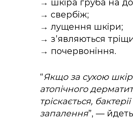
→ шкіра груба на до
→ свербіж;
→ лущення шкіри;
→ з’являються тріщ
→ почервоніння.
“
Якщо за сухою шкір
атопічного дерматит
тріскається, бактер
запалення
”, — йдет