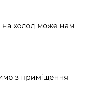
ри на холод може нам
димо з приміщення