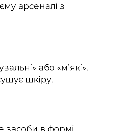
єму арсеналі з
вальні» або «м’які».
сушує шкіру.
е засоби в формі