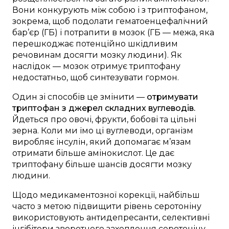
Вони конкурують між собою і з триптофаном,
зокрема, щоб подолати гематоенцефалічний
бар’єр (ГБ) і потрапити в мозок (ГБ — межа, яка
перешкоджає потенційно шкідливим
речовинам досягти мозку людини). Як
наслідок — мозок отримує триптофану
недостатньо, щоб синтезувати гормон.
Один зі способів це змінити —
отримувати
триптофан з джерел складних вуглеводів.
Йдеться про овочі, фрукти, бобові та цільні
зерна. Коли ми їмо ці вуглеводи, організм
виробляє інсулін, який допомагає м’язам
отримати більше амінокислот. Це дає
триптофану більше шансів досягти мозку
людини.
Щодо медикаментозної корекції, найбільш
часто з метою підвищити рівень серотоніну
використовують антидепресанти, селективні
інгібітори зворотного захоплення серотоніну