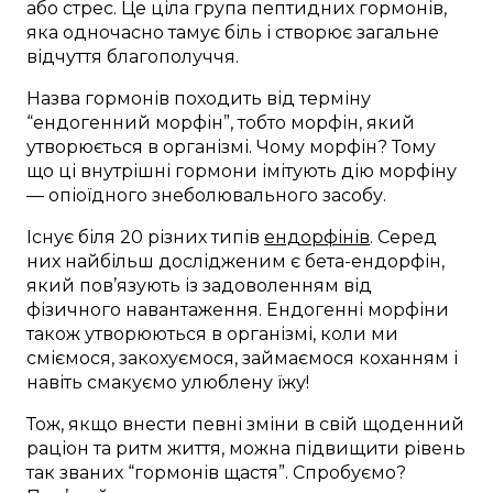
або стрес. Це ціла група пептидних гормонів,
яка одночасно тамує біль і створює загальне
відчуття благополуччя.
Назва гормонів походить від терміну
“ендогенний морфін”, тобто морфін, який
утворюється в організмі. Чому морфін? Тому
що ці внутрішні гормони імітують дію морфіну
— опіоїдного знеболювального засобу.
Існує біля 20 різних типів
ендорфінів
. Серед
них найбільш дослідженим є бета-ендорфін,
який пов’язують із задоволенням від
фізичного навантаження. Ендогенні морфіни
також утворюються в організмі, коли ми
сміємося, закохуємося, займаємося коханням і
навіть смакуємо улюблену їжу!
Тож, якщо внести певні зміни в свій щоденний
раціон та ритм життя, можна підвищити рівень
так званих “гормонів щастя”. Спробуємо?