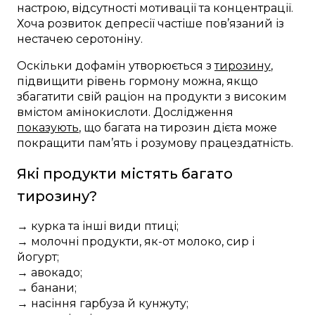
настрою, відсутності мотивації та концентрації.
Хоча розвиток депресії частіше пов’язаний із
нестачею серотоніну.
Оскільки дофамін утворюється з
тирозину
,
підвищити рівень гормону можна, якщо
збагатити свій раціон на продукти з високим
вмістом амінокислоти. Дослідження
показують
, що багата на тирозин дієта може
покращити пам’ять і розумову працездатність.
Які продукти містять багато
тирозину?
→ курка та інші види птиці;
→ молочні продукти, як-от молоко, сир і
йогурт;
→ авокадо;
→ банани;
→ насіння гарбуза й кунжуту;