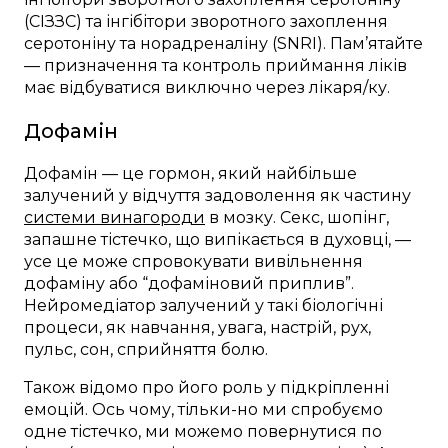
(СІЗЗС) та інгібітори зворотного захоплення
серотоніну та норадреналіну (SNRI). Пам’ятайте
— призначення та контроль приймання ліків
має відбуватися виключно через лікаря/ку.
Дофамін
Дофамін — це гормон, який найбільше
залучений у відчуття задоволення як частину
системи винагороди
в мозку. Секс, шопінг,
запашне тістечко, що випікається в духовці, —
усе це може спровокувати вивільнення
дофаміну або “дофаміновий приплив”.
Нейромедіатор залучений у такі біологічні
процеси, як навчання, увага, настрій, рух,
пульс, сон, сприйняття болю.
Також відомо про його роль у підкріпленні
емоцій. Ось чому, тільки-но ми спробуємо
одне тістечко, ми можемо повернутися по