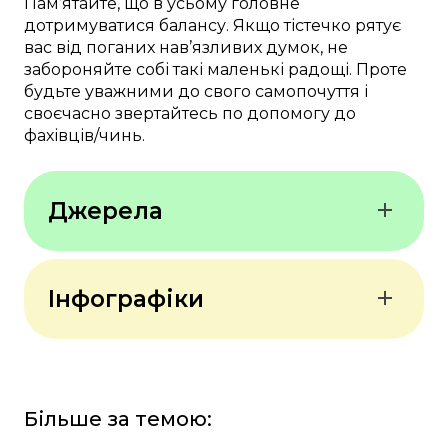
Пам’ятайте, що в усьому головне
дотримуватися балансу. Якщо тістечко рятує
вас від поганих нав’язливих думок, не
забороняйте собі такі маленькі радощі. Проте
будьте уважними до свого самопочуття і
своєчасно звертайтесь по допомогу до
фахівців/чинь.
Джерела
Harvard Medical School
Інфографіки
Journal of Psychiatry &
Neuroscience
Oxidative Medicine and
Більше за темою:
Cellular Longevity