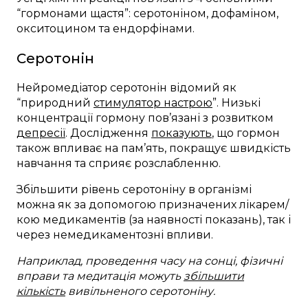
“гормонами щастя”: серотоніном, дофаміном,
окситоцином та ендорфінами.
Серотонін
Нейромедіатор серотонін відомий як
“природний
стимулятор настрою
”. Низькі
концентрації гормону пов’язані з розвитком
депресії
. Дослідження
показують
, що гормон
також впливає на пам’ять, покращує швидкість
навчання та сприяє розслабленню.
Збільшити рівень серотоніну в організмі
можна як за допомогою призначених лікарем/
кою медикаментів (за наявності показань), так і
через немедикаментозні впливи.
Наприклад, проведення часу на сонці, фізичні
вправи та медитація можуть
збільшити
кількість
вивільненого серотоніну.