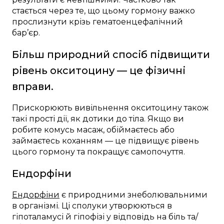
стається через те, що цьому гормону важко
прослизнути крізь гематоенцефалічний
бар’єр.
Більш природний спосіб підвищити
рівень окситоцину — це фізичні
вправи.
Прискорюють вивільнення окситоцину також
такі прості дії, як дотики до тіла. Якщо ви
робите комусь масаж, обіймаєтесь або
займаєтесь коханням — це підвищує рівень
цього гормону та покращує самопочуття.
Ендорфіни
Ендорфіни
є природними знеболювальними
в організмі. Ці сполуки утворюються в
гіпоталамусі й гіпофізі у відповідь на біль та/