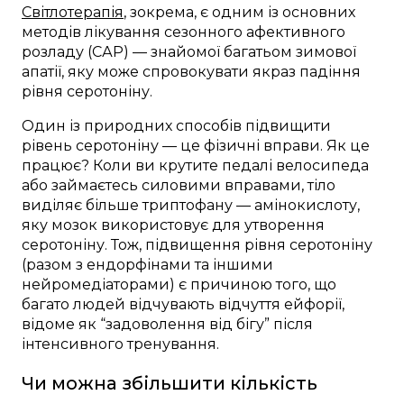
Світлотерапія
, зокрема, є одним із основних
методів лікування сезонного афективного
розладу (САР) — знайомої багатьом зимової
апатії, яку може спровокувати якраз падіння
рівня серотоніну.
Один із природних способів підвищити
рівень серотоніну — це фізичні вправи. Як це
працює? Коли ви крутите педалі велосипеда
або займаєтесь силовими вправами, тіло
виділяє більше триптофану — амінокислоту,
яку мозок використовує для утворення
серотоніну. Тож, підвищення рівня серотоніну
(разом з ендорфінами та іншими
нейромедіаторами) є причиною того, що
багато людей відчувають відчуття ейфорії,
відоме як “задоволення від бігу” після
інтенсивного тренування.
Чи можна збільшити кількість