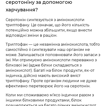
серотоніну за допомогою
харчування?
Серотонін синтезується з амінокислоти
триптофану. Це означає, що його кількість
потенційно можна збільшити, якщо внести
відповідні зміни в раціон.
Триптофан — це незамінна амінокислота, тобто
самостійно її синтезувати наш організм не
може. Залишається поповнювати його запаси з
їжі. Ми отримуємо амінокислоти переважно з
білкової їжі (адже білки складаються з
амінокислот). Багаті на білок продукти, як-от
індичка, дійсно мають високий вміст
триптофану. Проте організм людини не дуже
ефективно перетворює його на серотонін.
Коли ми споживаємо м’ясо індички разом з
іншими білковими продуктами, білок
розщеплюється на багато різних амінокислот.