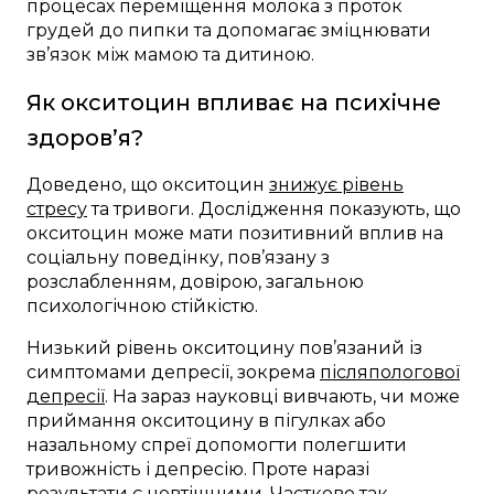
процесах переміщення молока з проток
грудей до пипки та допомагає зміцнювати
зв’язок між мамою та дитиною.
Як окситоцин впливає на психічне
здоров’я?
Доведено, що окситоцин
знижує рівень
стресу
та тривоги. Дослідження показують, що
окситоцин може мати позитивний вплив на
соціальну поведінку, пов’язану з
розслабленням, довірою, загальною
психологічною стійкістю.
Низький рівень окситоцину пов’язаний із
симптомами депресії, зокрема
післяпологової
депресії
. На зараз науковці вивчають, чи може
приймання окситоцину в пігулках або
назальному спреї допомогти полегшити
тривожність і депресію. Проте наразі
результати є невтішними. Частково так