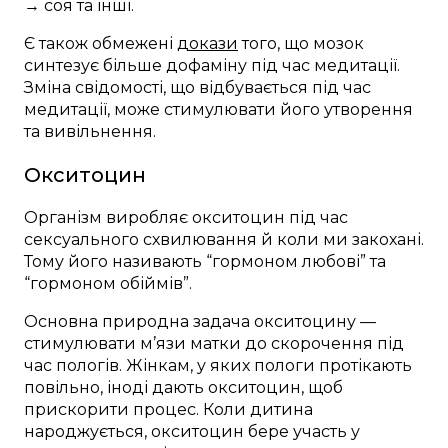
→ соя та інші.
Є також обмежені
докази
того, що мозок
синтезує більше дофаміну під час медитації.
Зміна свідомості, що відбувається під час
медитації, може стимулювати його утворення
та вивільнення.
Окситоцин
Організм виробляє окситоцин під час
сексуального схвилювання й коли ми закохані.
Тому його називають “гормоном любові” та
“гормоном обіймів”.
Основна природна задача окситоцину —
стимулювати м’язи матки до скорочення під
час пологів. Жінкам, у яких пологи протікають
повільно, іноді дають окситоцин, щоб
прискорити процес. Коли дитина
народжується, окситоцин бере участь у