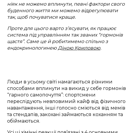
ніяк не можемо вплинути, певні фактори свого
буденного життя ми можемо відрегулювати
так, щоб почуватися краще.
Проте для цього варто з’ясувати, як працює
система під управлінням так званих “гормонів
щастя”. Саме це й робитимемо спільно з
ендокринологинею
Діною Криловою
.
Люди в усьому світі намагаються різними
способами вплинути на викид у себе гормонів
“гарного самопочуття”: спортсмени
переслідують невловимий кайф від фізичного
навантаження, інші голосно сміються від мемів
та стендапів, закохані займаються коханням та
обіймаються.
Усі ці хімічні реакції пов’язані з 4 основними