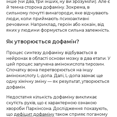
інше (чи два, три інших, ну ви зрозуміли). Але є
й темна сторона дофаміну. Зокрема, в
сильному почутті винагороди, яке відчувають
люди, коли приймають психоактивні
речовини. Наприклад, героїн або кокаїн, від
яких у людини формується сильна залежність.
Як утворюється дофамін?
Процес синтезу дофаміну відбувається в
нейронах в області основи мозку в два етапи. У
цей процес залучена амінокислота тирозин.
Спочатку вона перетворюється на іншу
амінокислоту L-допа. Далі, L-допа зазнає ще
одну хімічну зміну — як результат, утворюється
дофамін.
Недостатня кількість дофаміну викликає
скутість рухів, що є характерною ознакою
хвороби Паркінсона. Дослідження показують,
що
дефіцит дофаміну
також сприяє поганому