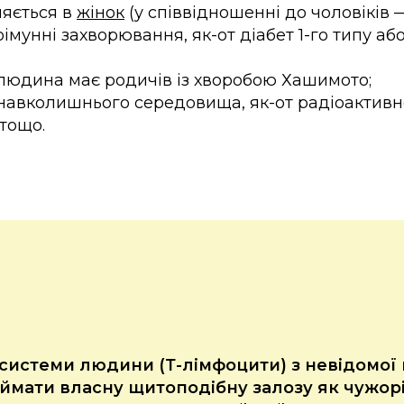
ляється в
жінок
(у співвідношенні до чоловіків — 
імунні захворювання, як-от діабет 1-го типу а
людина має родичів із хворобою Хашимото;
навколишнього середовища, як-от радіоактивн
тощо.
 системи людини (Т-лімфоцити) з невідомої
мати власну щитоподібну залозу як чужорі