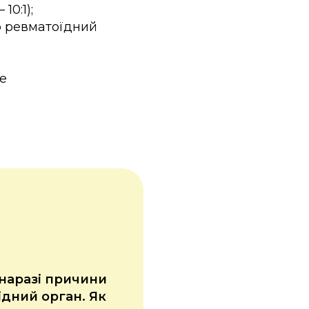
10:1);
бо ревматоїдний
е
 наразі причини
дний орган. Як