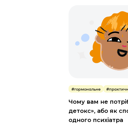
#гормональне
#практич
Чому вам не потр
детокс», або як с
одного психіатра