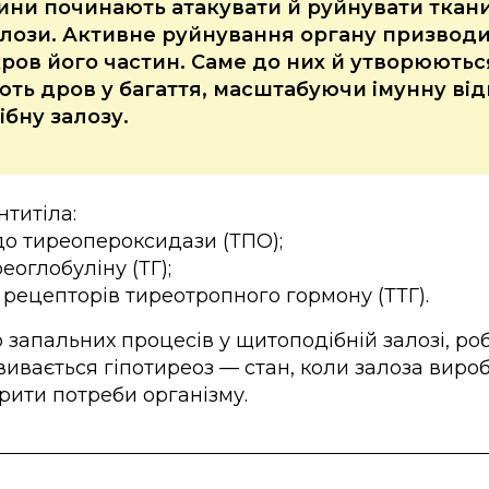
ітини починають атакувати й руйнувати ткан
лози. Активне руйнування органу призводи
ров його частин. Саме до них й утворюються
ють дров у багаття, масштабуючи імунну від
бну залозу.
нтитіла:
о тиреопероксидази (ТПО);
оглобуліну (ТГ);
рецепторів тиреотропного гормону (ТТГ).
 запальних процесів у щитоподібній залозі, ро
вивається гіпотиреоз — стан, коли залоза виро
рити потреби організму.