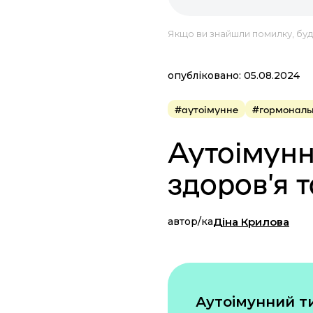
Якщо ви знайшли помилку, будь
опубліковано: 05.08.2024
#аутоімунне
#гормональ
Аутоімунн
здоров’я т
автор/ка
Діна Крилова
Аутоімунний ти