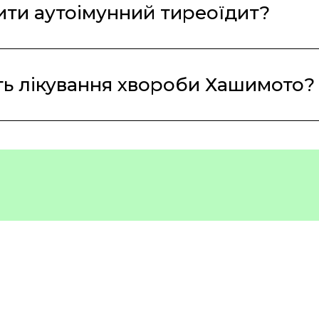
ити аутоімунний тиреоїдит?
ь лікування хвороби Хашимото?
:
inic