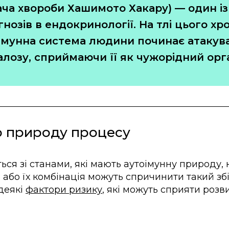
ча хвороби Хашимото Хакару) — один із
нозів в ендокринології. На тлі цього хр
імунна система людини починає атакув
лозу, сприймаючи її як чужорідний орг
о природу процесу
ься зі станами, які мають аутоімунну природу, 
або їх комбінація можуть спричинити такий збі
 деякі
фактори ризику
, які можуть сприяти розв