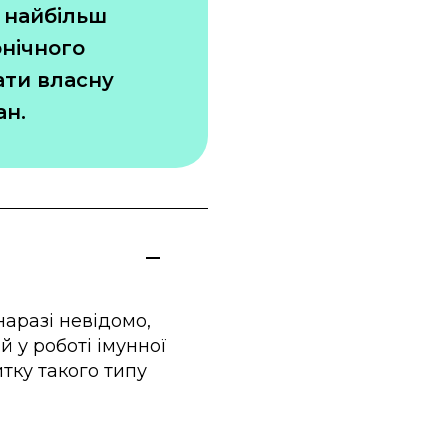
 найбільш
онічного
ати власну
ан.
наразі невідомо,
й у роботі імунної
итку такого типу