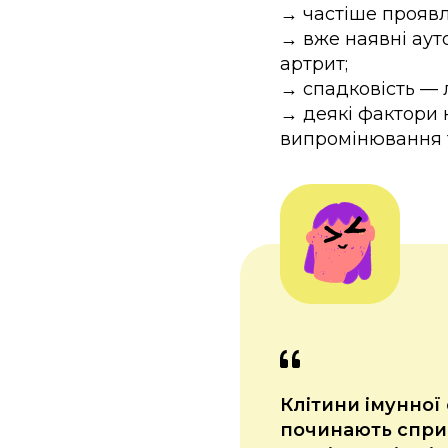
→ частіше прояв
→ вже наявні ауто
артрит;
→ спадковість — 
→ деякі фактори 
випромінювання 
Клітини імунної
починають сприй