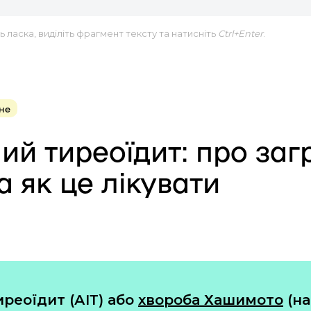
 ласка, виділіть фрагмент тексту та натисніть
Ctrl+Enter
.
не
ий тиреоїдит: про заг
а як це лікувати
реоїдит (АІТ) або
хвороба Хашимото
(на