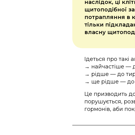
наслідок, ці кл
щитоподібної за
потрапляння в к
тільки підклада
власну щитоподі
Ідеться про такі а
→ найчастіше — д
→ рідше — до тире
→ ще рідше — до 
Це призводить до
порушується, роз
гормонів, аби пок