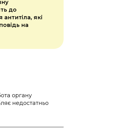
ину
ть до
 антитіла, які
повідь на
бота органу
бляє недостатньо