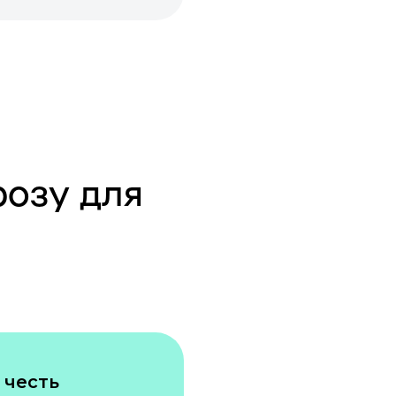
розу для
 честь