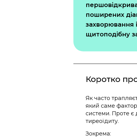
першовідкрива
поширених діаг
захворювання 
щитоподібну за
Коротко пр
Як часто трапляєт
який саме фактор 
системи. Проте є
тиреоїдиту.
Зокрема: