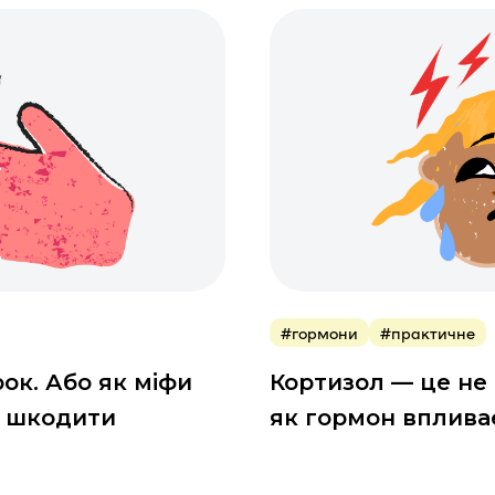
yroid Association
ns Medicine
#гормони
#практичне
рок. Або як міфи
Кортизол — це не 
ь шкодити
як гормон впливає