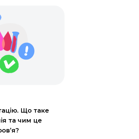
тацію. Що таке
ія та чим це
ров’я?