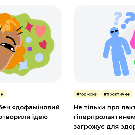
не
#гормони
#практичне
ібен «дофаміновий
Не тільки про лак
потворили ідею
гіперпролактинем
загрожує для здо