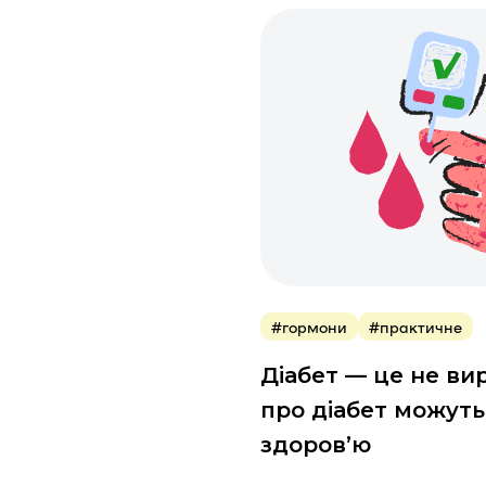
American Th
Johns Hopki
#гормони
#практичне
Діабет — це не ви
про діабет можут
здоров’ю