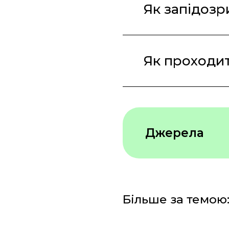
Як запідозр
Як проходит
Джерела
Mayo Clinic
WebMD
Більше за темою
Cleveland Cl