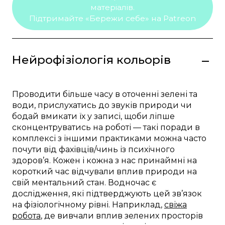
матеріалів.
Підтримайте «Бережи себе» на Patreon
Нейрофізіологія кольорів
Проводити більше часу в оточенні зелені та
води, прислухатись до звуків природи чи
бодай вмикати їх у записі, щоби ліпше
сконцентруватись на роботі — такі поради в
комплексі з іншими практиками можна часто
почути від фахівців/чинь із психічного
здоров’я. Кожен і кожна з нас принаймні на
короткий час відчували вплив природи на
свій ментальний стан. Водночас є
дослідження, які підтверджують цей зв’язок
на фізіологічному рівні. Наприклад,
свіжа
робота
, де вивчали вплив зелених просторів