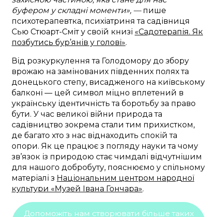
буфером у складні моменти», —
пише
психотерапевтка, психіатриня та садівниця
Сью Стюарт-Сміт у своїй книзі
«Садотерапія. Як
позбутись бур’янів у голові»
.
Від розкуркулення та Голодомору до збору
врожаю на замінованих південних полях та
донецького степу, висадженого на київському
балконі — цей символ міцно вплетений в
українську ідентичність та боротьбу за право
бути. У час великої війни природа та
садівництво зокрема стали тим прихистком,
де багато хто з нас віднаходить спокій та
опори. Як це працює з погляду науки та чому
зв’язок із природою стає чимдалі відчутнішим
для нашого добробуту, пояснюємо у спільному
матеріалі з
Національним центром народної
культури «Музей Івана Гончара»
.
Допоможіть нам створювати більше таких