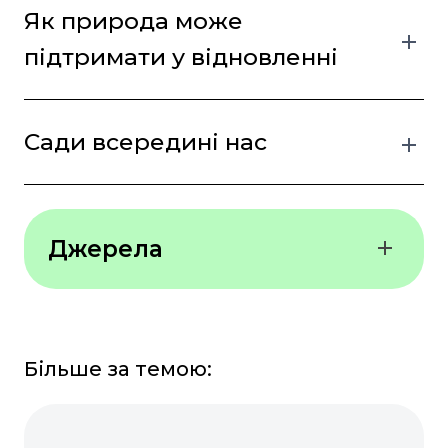
Як природа може
підтримати у відновленні
Сади всередині нас
Джерела
Journal of Environmental
Psychology
Більше за темою:
Всесвітня організація
охорони здоров’я (WHO)