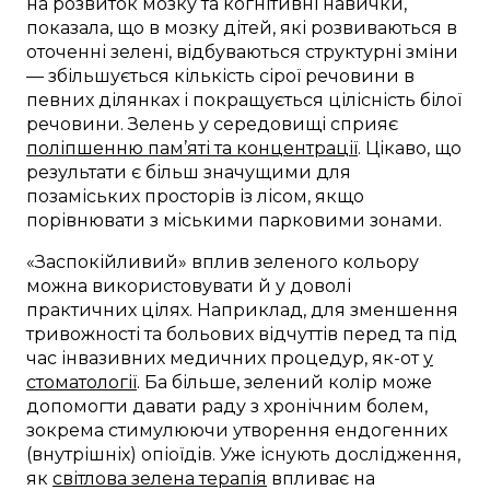
на розвиток мозку та когнітивні навички,
показала, що в мозку дітей, які розвиваються в
оточенні зелені, відбуваються структурні зміни
— збільшується кількість сірої речовини в
певних ділянках і покращується цілісність білої
речовини. Зелень у середовищі сприяє
поліпшенню пам’яті та концентрації
. Цікаво, що
результати є більш значущими для
позаміських просторів із лісом, якщо
порівнювати з міськими парковими зонами.
«Заспокійливий» вплив зеленого кольору
можна використовувати й у доволі
практичних цілях. Наприклад, для зменшення
тривожності та больових відчуттів перед та під
час інвазивних медичних процедур, як-от
у
стоматології
. Ба більше, зелений колір може
допомогти давати раду з хронічним болем,
зокрема стимулюючи утворення ендогенних
(внутрішніх) опіоїдів. Уже існують дослідження,
як
світлова зелена терапія
впливає на