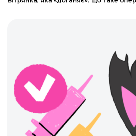
Вітрянка, яка «доганяє»: що таке опе