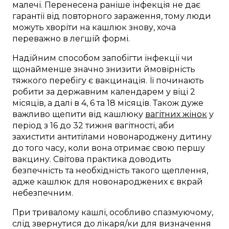
малечі. Перенесена раніше інфекція не дає
гарантії від повторного зараження, тому люди
можуть хворіти на кашлюк знову, хоча
переважно в легшій формі.
Надійним способом запобігти інфекції чи
щонайменше значно знизити ймовірність
тяжкого перебігу є вакцинація. Її починають
робити за державним календарем у віці 2
місяців, а далі в 4, 6 та 18 місяців. Також дуже
важливо щепити від кашлюку
вагітних жінок
у
період з 16 до 32 тижня вагітності, аби
захистити антитілами новонароджену дитину
до того часу, коли вона отримає свою першу
вакцину. Світова практика доводить
безпечність та необхідність такого щеплення,
адже кашлюк для новонароджених є вкрай
небезпечним.
При тривалому кашлі, особливо спазмуючому,
слід звернутися до лікаря/ки для визначення