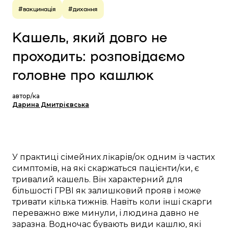
#вакцинація
#дихання
Кашель, який довго не
проходить: розповідаємо
головне про кашлюк
автор/ка
Дарина Дмитрієвська
У практиці сімейних лікарів/ок одним із частих
симптомів, на які скаржаться пацієнти/ки, є
тривалий кашель. Він характерний для
більшості ГРВІ як залишковий прояв і може
тривати кілька тижнів. Навіть коли інші скарги
переважно вже минули, і людина давно не
заразна. Водночас бувають види кашлю, які