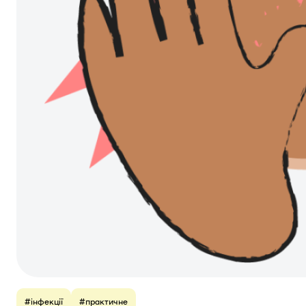
#інфекції
#практичне