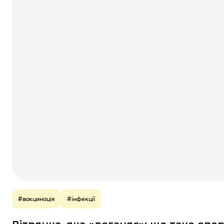
#вакцинація
#інфекції