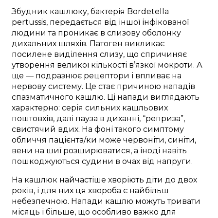
Збудник кашлюку, бактерія Bordetella
pertussis, передається від іншої інфікованої
людини та проникає в слизову оболонку
дихальних шляхів. Патоген викликає
посилене виділення слизу, що спричиняє
утворення великої кількості в’язкої мокроти. А
ще — подразнює рецептори і впливає на
нервову систему. Це стає причиною нападів
спазматичного кашлю. Ці напади виглядають
характерно: серія сильних кашльових
поштовхів, далі пауза в диханні, “реприза”,
свистячий вдих. На фоні такого симптому
обличчя пацієнта/ки може червоніти, синіти,
вени на шиї розширюватися, а іноді навіть
пошкоджуються судини в очах від напруги.
На кашлюк найчастіше хворіють діти до двох
років, і для них ця хвороба є найбільш
небезпечною. Напади кашлю можуть тривати
місяць і більше, що особливо важко для