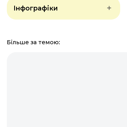
Інфографіки
Національна служба
охорони здоров'я
Великобританії — Whooping
Більше за темою:
cough vaccination in
pregnancy
Національна служба
охорони здоров'я
Великобританії — Whooping
cough