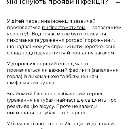
Які існують прояви інфекції?
У дітей
первинна інфекція зазвичай
проявляється
гінгівостоматитом
— запаленням
ясен і губ. Водночас може бути присутня
лихоманка та ураження ротової порожнини,
що надалі можуть спричинити короткочасні
складнощі під час пиття й ковтання загалом.
У дорослих
перший епізод часто
проявляється як
важкий фарингіт
(запалення
горла) із лихоманкою та збільшенням
лімфатичних вузлів.
Знайомий більшості лабіальний герпес
(ураження на губах) найчастіше свідчить про
реактивацію вірусу. Проте не завжди
висипання на губах — це герпес.
У більшості пацієнтів за 24 години до появи