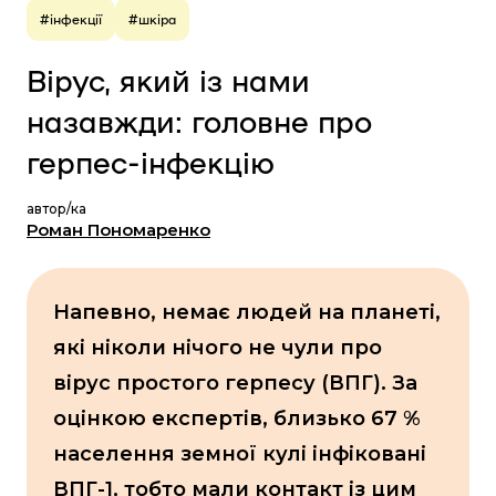
#інфекції
#шкіра
Вірус, який із нами
назавжди: головне про
герпес-інфекцію
автор/ка
Роман Пономаренко
Напевно, немає людей на планеті,
які ніколи нічого не чули про
вірус простого герпесу (ВПГ). За
оцінкою експертів, близько 67 %
населення земної кулі інфіковані
ВПГ-1, тобто мали контакт із цим