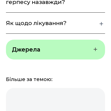
герпесу назавжди?
Як щодо лікування?
Джерела
Всесвітня організація
охорони здоров’я (WHO)
Більше за темою:
Cleveland Clinic
HMP Global Learning
Network - Dermatology