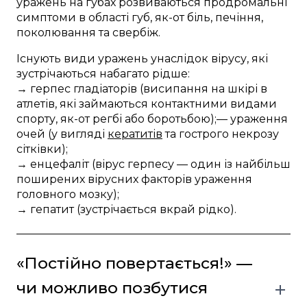
уражень на губах розвиваються продромальні
симптоми в області губ, як-от біль, печіння,
поколювання та свербіж.
Існують види уражень унаслідок вірусу, які
зустрічаються набагато рідше:
→ герпес гладіаторів (висипання на шкірі в
атлетів, які займаються контактними видами
спорту, як-от регбі або боротьбою);— ураження
очей (у вигляді
кератитів
та гострого некрозу
сітківки);
→ енцефаліт (вірус герпесу — один із найбільш
поширених вірусних факторів ураження
головного мозку);
→ гепатит (зустрічається вкрай рідко).
«Постійно повертається!» —
чи можливо позбутися