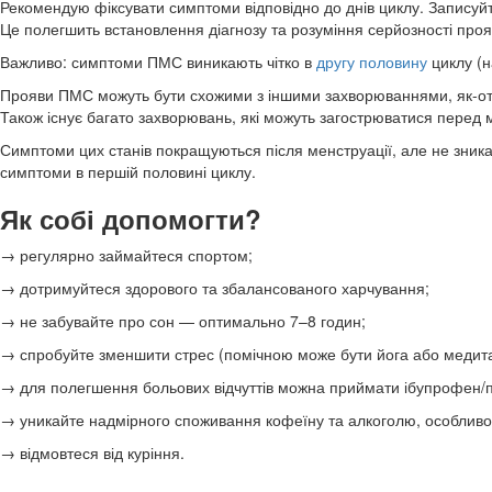
Рекомендую фіксувати симптоми відповідно до днів циклу. Записуйте
Це полегшить встановлення діагнозу та розуміння серйозності про
Важливо: симптоми ПМС виникають чітко в
другу половину
циклу (н
Прояви ПМС можуть бути схожими з іншими захворюваннями, як-от
Також існує багато захворювань, які можуть загострюватися перед 
Симптоми цих станів покращуються після менструації, але не зникают
симптоми в першій половині циклу.
Як собі допомогти?
→ регулярно займайтеся спортом;
→ дотримуйтеся здорового та збалансованого харчування;
→ не забувайте про сон — оптимально 7–8 годин;
→ спробуйте зменшити стрес (помічною може бути йога або медита
→ для полегшення больових відчуттів можна приймати ібупрофен/
→ уникайте надмірного споживання кофеїну та алкоголю, особливо 
→ відмовтеся від куріння.