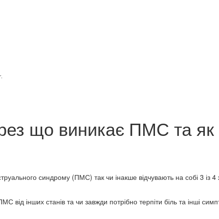
r
.
ерез що виникає ПМС та як
руального синдрому (ПМС) так чи інакше відчувають на собі 3 із 4 
ПМС від інших станів та чи завжди потрібно терпіти біль та інші сим