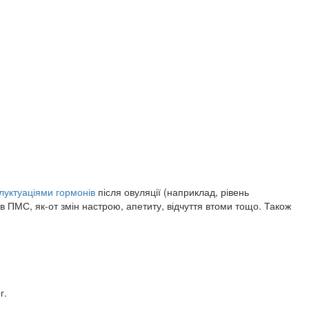
луктуаціями гормонів
після овуляції (наприклад, рівень
в ПМС, як-от змін настрою, апетиту, відчуття втоми тощо. Також
г.