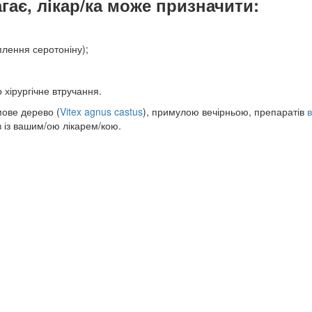
гає, лікар/ка може призначити:
плення серотоніну);
 хірургічне втручання.
мове дерево (
Vitex agnus castus
), примулою вечірньою, препаратів
в
 із вашим/ою лікарем/кою.