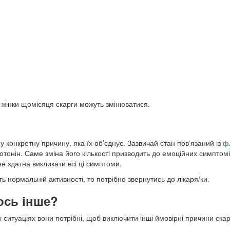
ї жінки щомісяця скарги можуть змінюватися.
 конкретну причину, яка їх об’єднує. Зазвичай стан пов‘язаний із
ф
отонін. Саме зміна його кількості призводить до емоційних симптомі
не здатна викликати всі ці симптоми.
нормальній активності, то потрібно звернутись до лікаря/ки.
ось інше?
ситуаціях вони потрібні, щоб виключити інші ймовірні причини скар