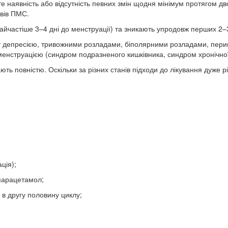
 наявність або відсутність певних змін щодня мінімум протягом дво
явів ПМС.
айчастіше 3–4 дні до менструації) та зникають упродовж перших 2–3
 депресією, тривожними розладами, біполярними розладами, пери
менструацією (синдром подразненого кишківника, синдром хронічної
ь повністю. Оскільки за різних станів підходи до лікування дуже рі
ція);
парацетамол;
в другу половину циклу;