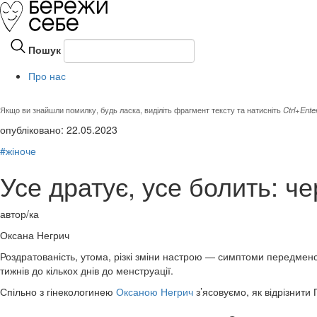
Пошук
Про нас
Якщо ви знайшли помилку, будь ласка, виділіть фрагмент тексту та натисніть
Ctrl+Ente
опубліковано: 22.05.2023
#жіноче
Усе дратує, усе болить: ч
автор/ка
Оксана Негрич
Роздратованість, утома, різкі зміни настрою — симптоми передменст
тижнів до кількох днів до менструації.
Спільно з гінекологинею
Оксаною Негрич
з’ясовуємо, як відрізнити 