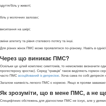
здуття/біль у животі;
біль у молочних залозах;
висипання на шкірі;
зміни апетиту та рівня статевого потягу та інші.
Для різних жінок ПМС може проявлятися по-різному. Навіть в одніє
Через що виникає ПМС?
Оскільки це цілий комплекс симптомів, то неможливо визначити одну
прогестерону зростає). Серед “гравців” також виділяють гормон сер
часто ПМС
асоційований із депресією
. Хоча сама по собі депресія 
Загалом наявність легкого ПМС є нормою. Якщо ж прояви заважають 
Як зрозуміти, що в мене ПМС, а не щ
Специфічних обстежень для діагностики ПМС не існує, але у деяких 