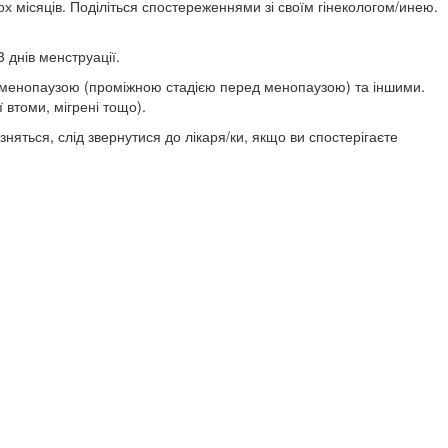
х місяців. Поділіться спостереженнями зі своїм гінекологом/инею.
 днів менструації.
менопаузою (проміжною стадією перед менопаузою) та іншими.
 втоми, мігрені тощо).
зняться, слід звернутися до лікаря/ки, якщо ви спостерігаєте