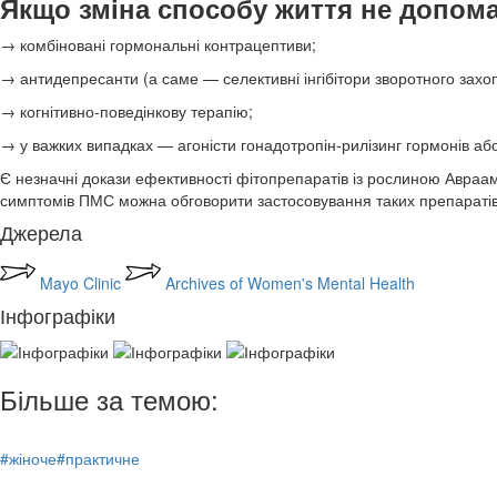
Якщо зміна способу життя не допома
→ комбіновані гормональні контрацептиви;
→ антидепресанти (а саме — селективні інгібітори зворотного захо
→ когнітивно-поведінкову терапію;
→ у важких випадках — агоністи гонадотропін-рилізинг гормонів або
Є незначні докази ефективності фітопрепаратів із рослиною Авраа
симптомів ПМС можна обговорити застосовування таких препаратів
Джерела
Mayo Clinic
Archives of Women's Mental Health
Інфографіки
Більше за темою:
#жіноче
#практичне