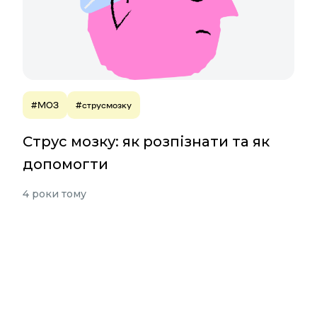
#МОЗ
#струсмозку
Струс мозку: як розпізнати та як
допомогти
4 роки тому