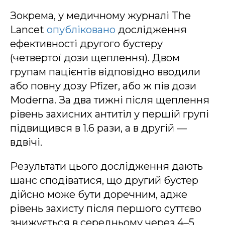
Зокрема, у медичному журналі The
Lancet
опубліковано
дослідження
ефективності другого бустеру
(четвертої дози щеплення). Двом
групам пацієнтів відповідно вводили
або повну дозу Pfizer, або ж пів дози
Moderna. За два тижні після щеплення
рівень захисних антитіл у першій групі
підвищився в 1.6 рази, а в другій —
вдвічі.
Результати цього дослідження дають
шанс сподіватися, що другий бустер
дійсно може бути доречним, адже
рівень захисту після першого суттєво
знижується в середньому через 4–5