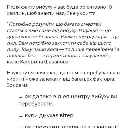
Після факту вибуху у вас буде орієнтовно 10
хвилин, щоб знайти надійне укриття.
“
Потрібно розуміти, що багато смертей
стається вже саме від вибуху. Радіація
—
це
додаткова небезпека. Уявімо, що радіація
—
це
пил. Вам потрібно захистити себе від цього
пилу. Тому якщо вода
—
то лише перевірена і з
пляшок. Їжа
—
з герметичного пакування
”, —
каже Катерина Шаванова.
Науковиця пояснює, що термін перебування в
укритті може залежати від багатьох факторів.
Зокрема:
→ як далеко від епіцентру вибуху ви
перебуваєте;
→ куди дмухає вітер;
→ як проходить операція з ліквідації