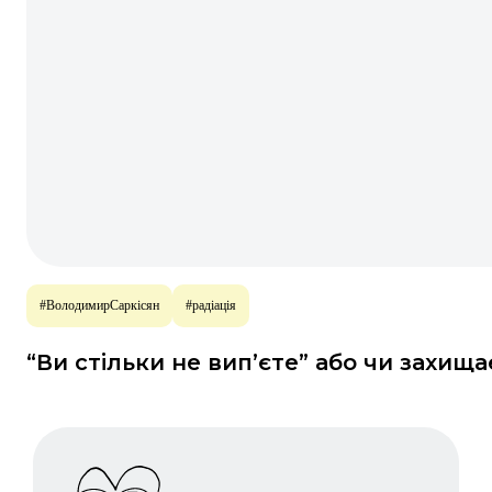
#ВолодимирСаркісян
#радіація
“Ви стільки не вип’єте” або чи захища