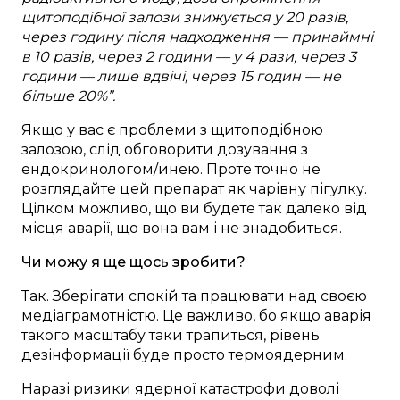
щитоподібної залози знижується у 20 разів,
через годину після надходження — принаймні
в 10 разів, через 2 години — у 4 рази, через 3
години — лише вдвічі, через 15 годин — не
більше 20%”.
Якщо у вас є проблеми з щитоподібною
залозою, слід обговорити дозування з
ендокринологом/инею. Проте точно не
розглядайте цей препарат як чарівну пігулку.
Цілком можливо, що ви будете так далеко від
місця аварії, що вона вам і не знадобиться.
Чи можу я ще щось зробити?
Так. Зберігати спокій та працювати над своєю
медіаграмотністю. Це важливо, бо якщо аварія
такого масштабу таки трапиться, рівень
дезінформації буде просто термоядерним.
Наразі ризики ядерної катастрофи доволі