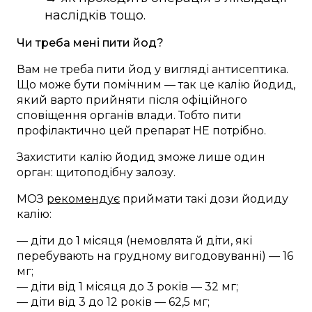
наслідків тощо.
Чи треба мені пити йод?
Вам не треба пити йод у вигляді антисептика.
Що може бути помічним — так це калію йодид,
який варто прийняти після офіційного
сповіщення органів влади. Тобто пити
профілактично цей препарат НЕ потрібно.
Захистити калію йодид зможе лише один
орган: щитоподібну залозу.
МОЗ
рекомендує
приймати такі дози йодиду
калію:
— діти до 1 місяця (немовлята й діти, які
перебувають на грудному вигодовуванні) — 16
мг;
— діти від 1 місяця до 3 років — 32 мг;
— діти від 3 до 12 років — 62,5 мг;