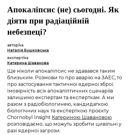
Апокаліпсис (не) сьогодні. Як
діяти при радіаційній
небезпеці?
автор/ка
Наталія Бушковська
експерт/ка
Катерина Шаванова
Ще ніколи апокаліпсис не здавався таким
близьким. Розмови то про аварію на ЗАЕС, то
про застосування тактичної ядерної зброї.
Імовірність всіх апокаліптичних сценаріїв
залишимо експертам та експерткам. А ми
разом з радіобіологинею, кандидаткою
біологічних наук та експерткою проєкту
Chornobyl Insight
Катериною Шавановою
розповідаємо, що можуть зробити цивільні у
разі ядерної загрози.