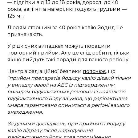
— підлітки від 13 до 18 років, дорослі до 40
років, вагітні та матері, які годують грудьми —
125 мг.
Людям старшим за 40 років калію йодид не
призначають.
У рідкісних випадках можуть порадити
повторний прийом. Але це слід робити, тільки
якщо вийдуть такі поради для вашого регіону.
Центр з радіаційної безпеки
пояснює
, що
“прийом препаратів йодиду калію дієвий тільки
у випадку аварії на АЕС із підтвердженим
викидом радіоактивних речовин із наявністю
радіоактивного йоду за умов, що радіоактивна
хмара гарантовано опиниться в регіоні вашого
знаходження.
За даними досліджень, при прийнятті йодиду
калію відразу після надходження
радіоактивного йоду, доза опромінення