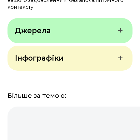
вашого задоволення й без апокаліптичного
контексту.
Джерела
AddictionResource.net
Інфографіки
Більше за темою: