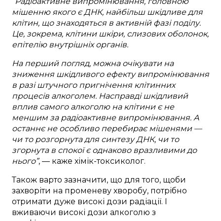
“
Радіоактивне випромінювання, головною
мішенню якого є ДНК, найбільш шкідливе для
клітин, що знаходяться в активній фазі поділу.
Це, зокрема, клітини шкіри, слизових оболонок,
епітелію внутрішніх органів.
На перший погляд, можна очікувати на
зниження шкідливого ефекту випромінювання
в разі штучного пригнічення клітинних
процесів алкоголем. Насправді шкідливий
вплив самого алкоголю на клітини є не
меншим за радіоактивне випромінювання. А
останнє не особливо перебирає мішенями —
чи то розгорнута для синтезу ДНК, чи то
згорнута в спокої є однаково вразливими до
нього”
, — каже хімік-токсиколог.
Також варто зазначити, що для того, щоби
захворіти на променеву хворобу, потрібно
отримати дуже високі дози радіації. І
вживаючи високі дози алкоголю з