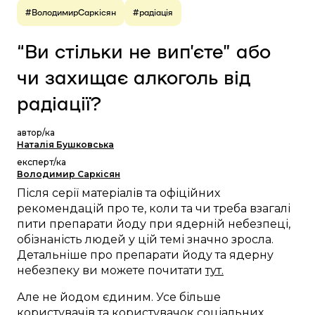
#ВолодимирСаркісян
#радіація
“Ви стільки не вип’єте” або
чи захищає алкоголь від
радіації?
автор/ка
Наталія Бушковська
експерт/ка
Володимир Саркісян
Після серії матеріалів та офіційних
рекомендацій про те, коли та чи треба взагалі
пити препарати йоду при ядерній небезпеці,
обізнаність людей у цій темі значно зросла.
Детальніше про препарати йоду та ядерну
небезпеку ви можете почитати
тут.
Але не йодом єдиним. Усе більше
користувачів та користувачок соціальних