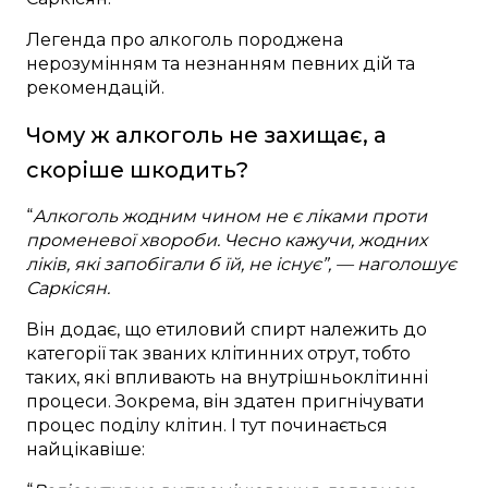
Легенда про алкоголь породжена
нерозумінням та незнанням певних дій та
рекомендацій.
Чому ж алкоголь не захищає, а
скоріше шкодить?
“
Алкоголь жодним чином не є ліками проти
променевої хвороби. Чесно кажучи, жодних
ліків, які запобігали б їй, не існує”,
—
наголошує
Саркісян.
Він додає, що етиловий спирт належить до
категорії так званих клітинних отрут, тобто
таких, які впливають на внутрішньоклітинні
процеси. Зокрема, він здатен пригнічувати
процес поділу клітин. І тут починається
найцікавіше: