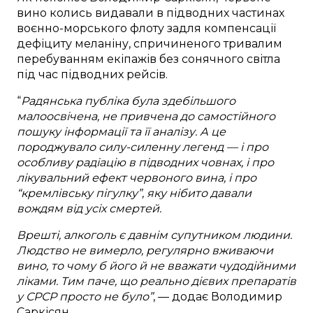
вино колись видавали в підводних частинах
воєнно-морського флоту задля компенсації
дефіциту меланіну, спричиненого тривалим
перебуванням екіпажів без сонячного світла
під час підводних рейсів.
“
Радянська публіка була здебільшого
малоосвічена, не привчена до самостійного
пошуку інформації та її аналізу. А це
породжувало силу-силенну легенд — і про
особливу радіацію в підводних човнах, і про
лікувальний ефект червоного вина, і про
“кремлівську пігулку”, яку нібито давали
вождям від усіх смертей.
Врешті, алкоголь є давнім супутником людини.
Людство не вимерло, регулярно вживаючи
вино, то чому б його й не вважати чудодійними
ліками. Тим паче, що реально дієвих препаратів
у СРСР просто не було”
, — додає Володимир
Саркісян.