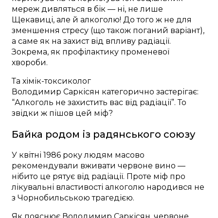
мереж дивляться в бік — ні, не лише
Щекавиці, але й алкоголю! До того ж не для
зменшення стресу (що також поганий варіант),
а саме як на захист від впливу радіації.
Зокрема, як профілактику променевої
хвороби.
Та хімік-токсиколог
Володимир Саркісян категорично застерігає:
“Алкоголь не захистить вас від радіації”. То
звідки ж пішов цей міф?
Байка родом із радянського союзу
У квітні 1986 року людям масово
рекомендували вживати червоне вино —
нібито це рятує від радіації. Проте міф про
лікувальні властивості алкоголю народився не
з Чорнобильською трагедією.
Як пояснює Володимир Саркісян, червоне