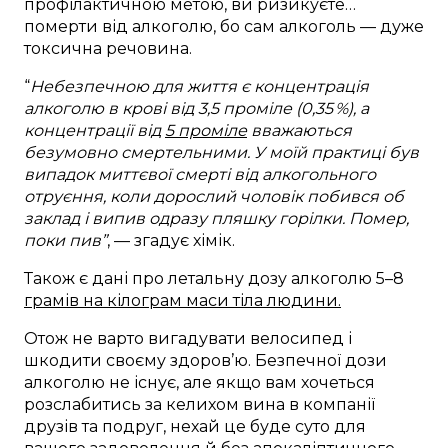
профілактичною метою, ви ризикуєте…
померти від алкоголю, бо сам алкоголь — дуже
токсична речовина.
“
Небезпечною для життя є концентрація
алкоголю в крові від 3,5 проміле (0,35 %), а
концентрації від
5 проміле
вважаються
безумовно смертельними. У моїй практиці був
випадок миттєвої смерті від алкогольного
отруєння, коли дорослий чоловік побився об
заклад і випив одразу пляшку горілки. Помер,
поки пив”
, — згадує хімік.
Також є дані про летальну дозу алкоголю 5–8
грамів на кілограм маси тіла людини.
Отож не варто вигадувати велосипед і
шкодити своєму здоров’ю. Безпечної дози
алкоголю не існує, але якщо вам хочеться
розслабитись за келихом вина в компанії
друзів та подруг, нехай це буде суто для