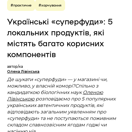
#практичне
#харчування
Українські «суперфуди»: 5
локальних продуктів, які
містять багато корисних
компонентів
автор/ка
Олена Лівінська
Де шукати «суперфуди» — у магазині чи,
можливо, у власній коморі?
Спільно з
кандидаткою біологічних наук
Оленою
Лівінською
розповідаємо про 5 популярних
українських автентичних продуктів, які
відповідають загальним уявленням про
«суперфуди» та не поступаються поживним
складом славнозвісним ягодам годжі чи
насінню чіа.