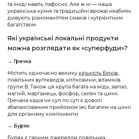
та іноді навіть пафосно. Але ж ні — наша
українська кухня та традиційні врожаї неабияк
дивують різноманіттям смаків і нутрієнтним
багатством.
Які українські локальні продукти
можна розглядати як
«
суперфуди
»
?
→ Гречка
Містить одночасно велику
кількість білків
,
повільних вуглеводів, клітковини, вітамінів
групи В. Також ця крупа багата на мідь, залізо,
магній, марганець, фосфор, селен та цинк.
Гречана каша чи суп по суті є доволі
збалансованим прийомом їжі, багатим на цінні
для організму компоненти.
→ Буряк
Буряк є гарним джерелом повільних