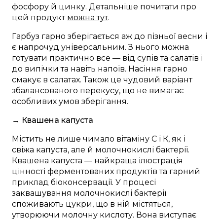
фосфору й цинку. Детальніше почитати про
цей продукт
можна тут
.
Гарбуз гарно зберігається аж до пізньої весни і
є напрочуд універсальним. З нього можна
готувати практично все — від супів та салатів і
до випічки та навіть напоїв. Насіння гарно
смакує в салатах. Також це чудовий варіант
збалансованого перекусу, що не вимагає
особливих умов зберігання.
→ Квашена капуста
Містить не лише чимало вітаміну С і К, як і
свіжа капуста, але й молочнокислі бактерії.
Квашена капуста — найкраща ілюстрація
цінності ферментованих продуктів та гарний
приклад біоконсервації. У процесі
заквашування молочнокислі бактерії
споживають цукри, що в ній містяться,
утворюючи молочну кислоту. Вона виступає