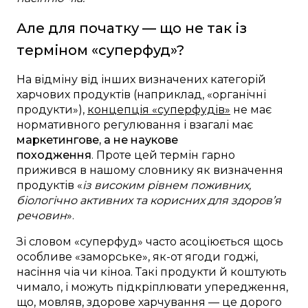
Але для початку — що не так із
терміном «суперфуд»?
На відміну від інших визначених категорій
харчових продуктів (наприклад, «органічні
продукти»),
концепція «суперфудів»
не має
нормативного регулювання і взагалі має
маркетингове, а не наукове
походження
. Проте цей термін гарно
прижився в нашому словнику як визначення
продуктів «
із високим рівнем поживних,
біологічно активних та корисних для здоров’я
речовин
».
Зі словом «суперфуд» часто асоціюється щось
особливе «заморське», як-от ягоди годжі,
насіння чіа чи кіноа. Такі продукти й коштують
чимало, і можуть підкріплювати упередження,
що, мовляв, здорове харчування — це дорого