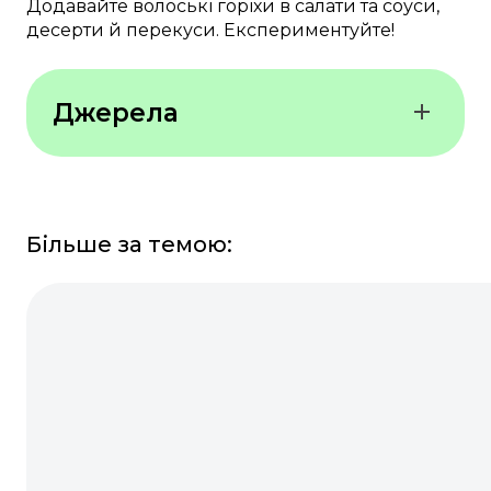
Додавайте волоські горіхи в салати та соуси,
десерти й перекуси. Експериментуйте!
Джерела
Journal of Business Research
Food Science & Nutrition
Більше за темою:
Food Science & Nutrition
Harvard Medical School