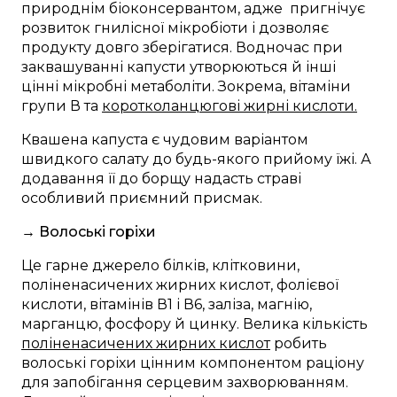
природнім біоконсервантом, адже пригнічує
розвиток гнилісної мікробіоти і дозволяє
продукту довго зберігатися. Водночас при
заквашуванні капусти утворюються й інші
цінні мікробні метаболіти. Зокрема, вітаміни
групи В та
коротколанцюгові жирні кислоти.
Квашена капуста є чудовим варіантом
швидкого салату до будь-якого прийому їжі. А
додавання її до борщу надасть страві
особливий приємний присмак.
→ Волоські горіхи
Це гарне джерело білків, клітковини,
поліненасичених жирних кислот, фолієвої
кислоти, вітамінів В1 і В6, заліза, магнію,
марганцю, фосфору й цинку. Велика кількість
поліненасичених жирних кислот
робить
волоські горіхи цінним компонентом раціону
для запобігання серцевим захворюванням.