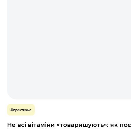
#практичне
Не всі вітаміни «товаришують»: як п