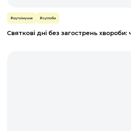
#аутоімунне
#суглоби
Святкові дні без загострень хвороби