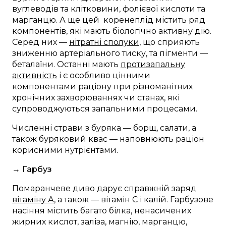
вуглеводів та клітковини, фолієвої кислоти та
марганцю. А ще цей коренеплід містить ряд
компонентів, які мають біологічно активну дію.
Серед них —
нітратні сполуки
, що сприяють
зниженню артеріального тиску, та пігменти —
беталаїни. Останні мають
протизапальну
активність
і є особливо цінними
компонентами раціону при різноманітних
хронічних захворюваннях чи станах, які
супроводжуються запальними процесами.
Численні страви з буряка — борщ, салати, а
також буряковий квас — наповнюють раціон
корисними нутрієнтами.
→ Гарбуз
Помаранчеве диво дарує справжній заряд
вітаміну А
, а також — вітамін С і калій. Гарбузове
насіння містить багато білка, ненасичених
жирних кислот, заліза, магнію, марганцю,