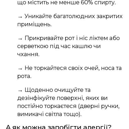
що містить не менше 60% спирту.
→ Уникайте багатолюдних закритих
приміщень.
→ Прикривайте рот і ніс ліктем або
серветкою під час кашлю чи
чхання.
→ Не торкайтеся своїх очей, носа та
рота.
→ Щоденно очищуйте та
дезінфікуйте поверхні, яких ви
постійно торкаєтеся (дверні ручки,
вимикачі світла тощо).
А як можна запобігти алергії?