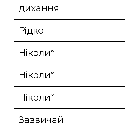
дихання
Рідко
Ніколи*
Ніколи*
Ніколи*
Зазвичай