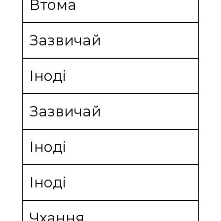
Втома
Зазвичай
Іноді
Зазвичай
Іноді
Іноді
Чхання