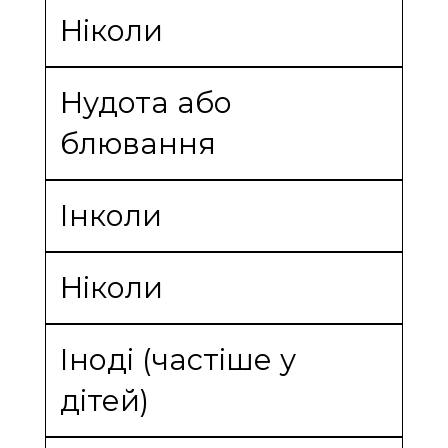
Ніколи
Нудота або
блювання
Інколи
Ніколи
Іноді (частіше у
дітей)