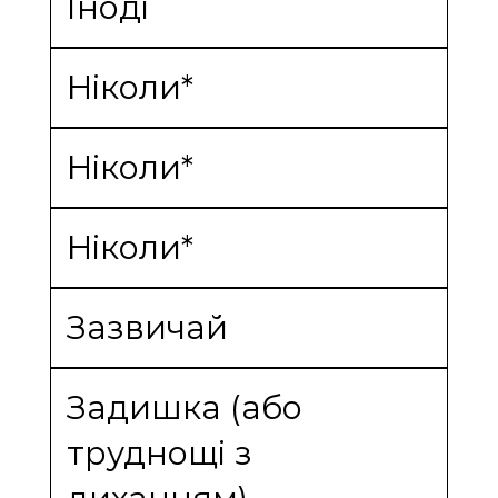
Іноді
Ніколи*
Ніколи*
Ніколи*
Зазвичай
Задишка (або
труднощі з