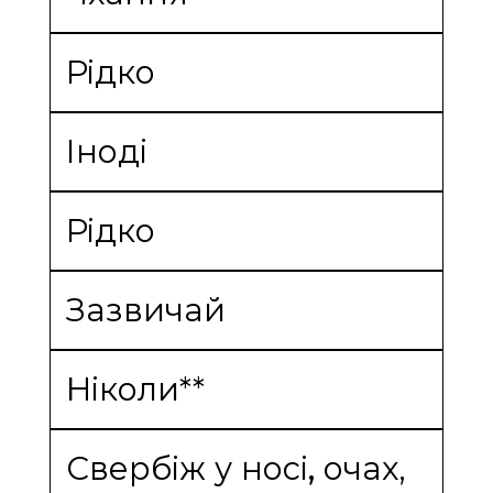
Рідко
Іноді
Рідко
Зазвичай
Ніколи**
Свербіж у носі
,
очах,