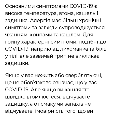
Основними симптомами COVID-19 є
висока температура, втома, кашель і
задишка. Алергія має більш хронічні
симптоми та завжди супроводжується
чханням, хрипами та кашлем. Для
грипу характерні симптоми, подібні до
COVID-19, наприклад лихоманка та біль
у тілі, але зазвичай грип не викликає
задишки.
Якщо у вас нежить або сверблять очі,
це не обов’язково означає, що у вас
COVID-19. Але якщо ви кашляєте,
швидко втомлюєтеся, відчуваєте
задишку, а от смаку чи запахів не
відчуваєте, імовірність того, що ви