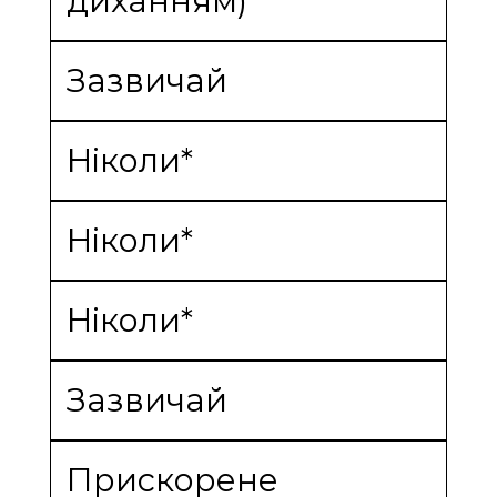
диханням)
Зазвичай
Ніколи*
Ніколи*
Ніколи*
Зазвичай
Прискорене