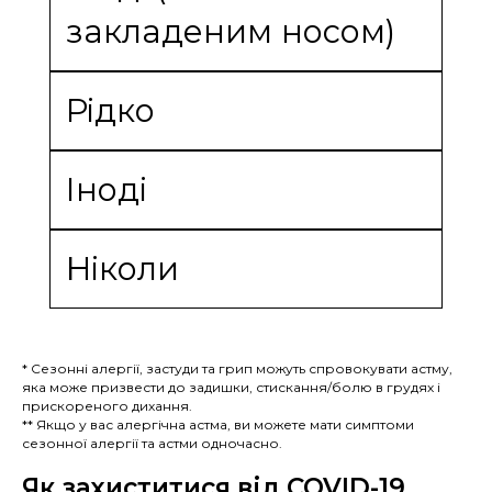
закладеним носом)
Рідко
Іноді
Ніколи
* Сезонні алергії, застуди та грип можуть спровокувати астму,
яка може призвести до задишки, стискання/болю в грудях і
прискореного дихання.
** Якщо у вас алергічна астма, ви можете мати симптоми
сезонної алергії та астми одночасно.
Як захиститися від COVID-19,