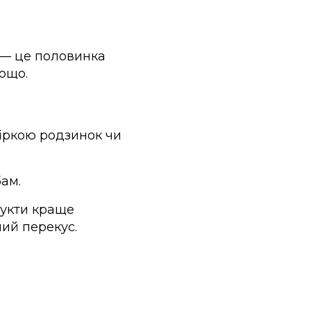
я — це половинка
тощо.
гіркою родзинок чи
ам.
рукти краще
мий перекус.