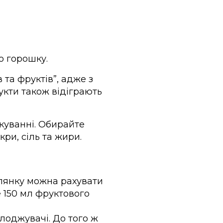
о горошку.
 та фруктів”, адже з
укти також відіграють
акуванні. Обирайте
кри, сіль та жири.
клянку можна рахувати
 150 мл фруктового
солоджувачі. До того ж