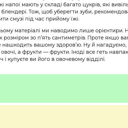
акі напої мають у складі багато цукрів, які вив
у блендері. Тож, щоб уберегти зуби, рекомендо
ити смузі під час прийому їжі.
ьому матеріалі ми наводимо лише орієнтири. 
 розміром зо п’ять сантиметрів. Проте якщо ва
е нашкодить вашому здоров’ю. Ну й нагадуємо, 
е овочі, а фрукти — фрукти. Іноді все геть навп
ч і купуєте ви його в овочевому відділі.
 служба охорони здоров’я Великої Брит