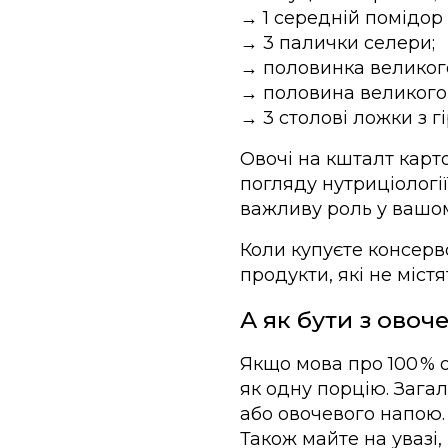
→ 1 середній помідор 
→ 3 палички селери;
→ половинка великог
→ половина великого 
→ 3 столові ложки з 
Овочі на кшталт карто
погляду нутриціології
важливу роль у вашом
Коли купуєте консерв
продукти, які не містя
А як бути з ово
Якщо мова про 100 % 
як одну порцію. Зага
або овочевого напою.
Також майте на увазі, 