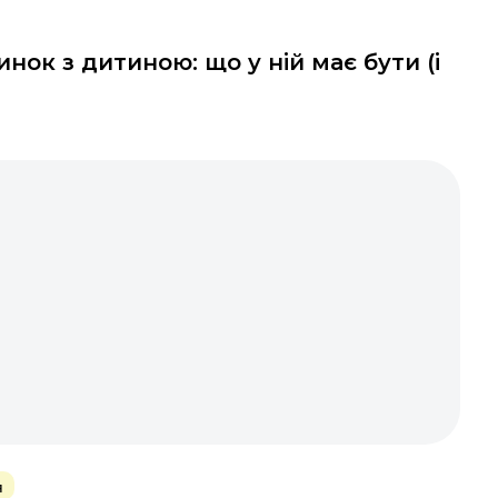
нок з дитиною: що у ній має бути (і
я