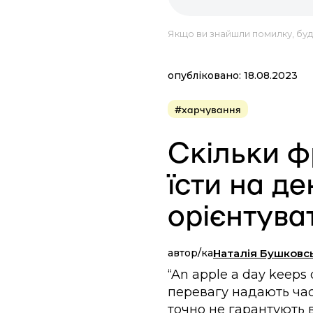
Якщо ви знайшли помилку, будь
опубліковано: 18.08.2023
#харчування
Скільки ф
їсти на д
орієнтува
автор/ка
Наталія Бушковс
“An apple a day keeps
перевагу надають часн
точно не гарантують в