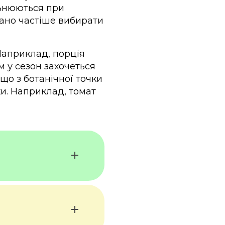
ільнюються при
вано частіше вибирати
Наприклад, порція
м у сезон захочеться
що з ботанічної точки
аки. Наприклад, томат
анії