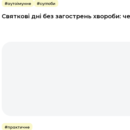
#аутоімунне
#суглоби
Святкові дні без загострень хвороби: 
#практичне