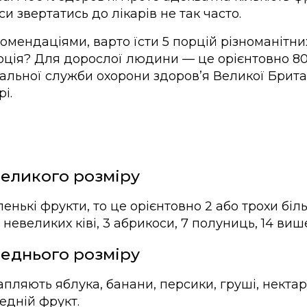
 звертатись до лікарів не так часто.
мендаціями, варто їсти 5 порцій різноманітних
орція? Для дорослої людини — це орієнтовно 80
альної служби охорони здоров’я Великої Брита
і.
великого розміру
нькі фрукти, то це орієнтовно 2 або трохи біл
 невеликих ківі, 3 абрикоси, 7 полуниць, 14 виш
реднього розміру
рапляють яблука, банани, персики, груші, нект
едній фрукт.