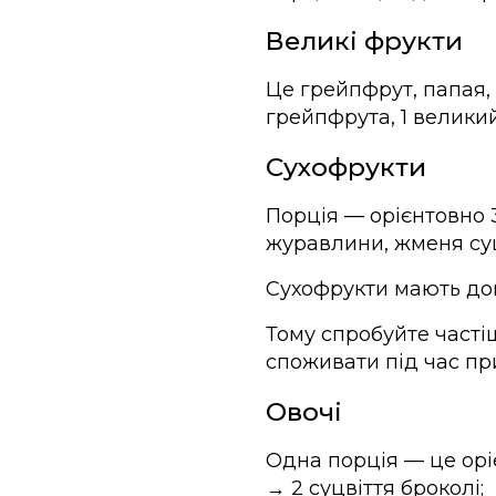
Великі фрукти
Це грейпфрут, папая, 
грейпфрута, 1 велики
Сухофрукти
Порція — орієнтовно 
журавлини, жменя суш
Сухофрукти мають дов
Тому спробуйте часті
споживати під час при
Овочі
Одна порція — це орі
→ 2 суцвіття броколі;