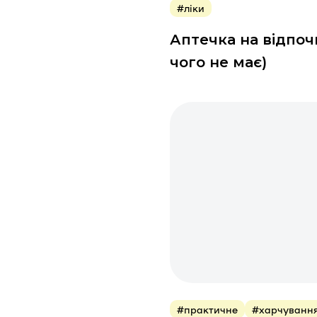
#ліки
Аптечка на відпочи
чого не має)
#практичне
#харчуванн