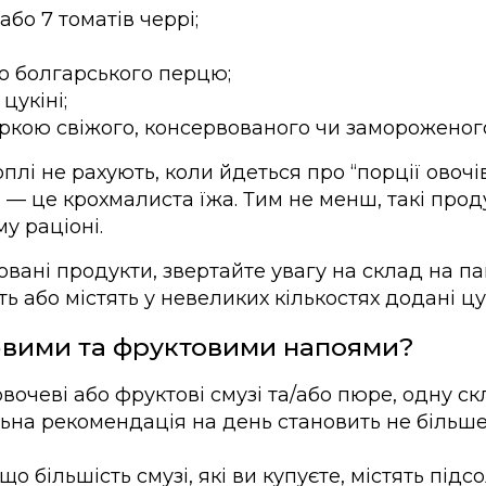
або 7 томатів черрі;
о болгарського перцю;
цукіні;
гіркою свіжого, консервованого чи замороженог
плі не рахують, коли йдеться про “порції овочів
 — це крохмалиста їжа. Тим не менш, такі прод
у раціоні.
овані продукти, звертайте увагу на склад на п
ть або містять у невеликих кількостях додані цу
чевими та фруктовими напоями?
овочеві або фруктові смузі та/або пюре, одну с
льна рекомендація на день становить не більше
що більшість смузі, які ви купуєте, містять під