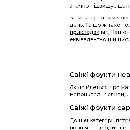
значно підвищує шанси
За міжнародними реко
день. То що ж таке п
прикладах
від Націон
еквівалентно цій цифр
Свіжі фрукти не
Якщо йдеться про мале
Наприклад: 2 сливи, 2
Свіжі фрукти се
До цієї категорії пот
порція — це один сер