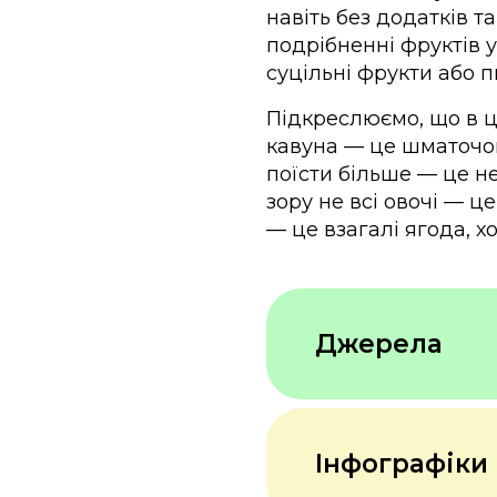
навіть без додатків т
подрібненні фруктів 
суцільні фрукти або п
Підкреслюємо, що в ц
кавуна — це шматочок
поїсти більше — це н
зору не всі овочі — ц
— це взагалі ягода, хо
Джерела
Національна
Інфографіки