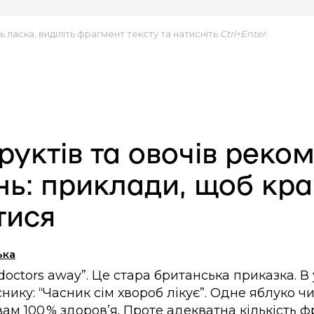
 ласка, виділіть фрагмент тексту та натисніть
Ctrl+Enter
.
руктів та овочів реко
ень: приклади, щоб кр
тися
ька
 doctors away”. Це стара британська приказка. В
ику: “Часник сім хвороб лікує”. Одне яблуко чи
ам 100 % здоров’я. Проте адекватна кількість фр