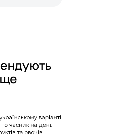
мендують
аще
 українському варіанті
 то часник на день
уктів та овочів