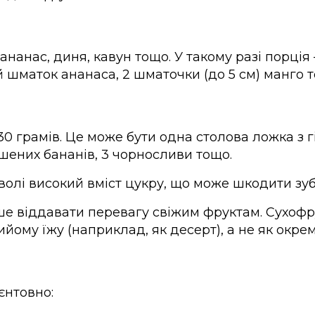
ананас, диня, кавун тощо. У такому разі порці
й шматок ананаса, 2 шматочки (до 5 см) манго 
30 грамів. Це може бути одна столова ложка з 
ених бананів, 3 чорносливи тощо.
олі високий вміст цукру, що може шкодити зуб
ше віддавати перевагу свіжим фруктам. Сухоф
йому їжу (наприклад, як десерт), а не як окре
єнтовно: