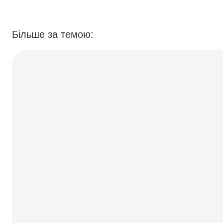
Medline Plus
Національна служба охорони
Більше за темою:
здоров’я Великої Британії
Mayo Clinic