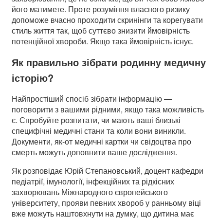
його матимете. Проте розуміння власного ризику
допоможе вчасно проходити скринінги та корегувати
стиль життя так, щоб суттєво знизити ймовірність
потенційної хвороби. Якщо така ймовірність існує.
Як правильно зібрати родинну медичну
історію?
Найпростіший спосіб зібрати інформацію
—
поговорити з вашими рідними, якщо така можливість
є. Спробуйте розпитати, чи мають ваші близькі
специфічні медичні стани та коли вони виникли.
Документи, як-от медичні картки чи свідоцтва про
смерть можуть доповнити ваше дослідження.
Як розповідає Юрій Степановський, доцент кафедри
педіатрії, імунології, інфекційних та рідкісних
захворювань Міжнародного європейського
університету, прояви певних хвороб у ранньому віці
вже можуть наштовхнути на думку, що дитина має