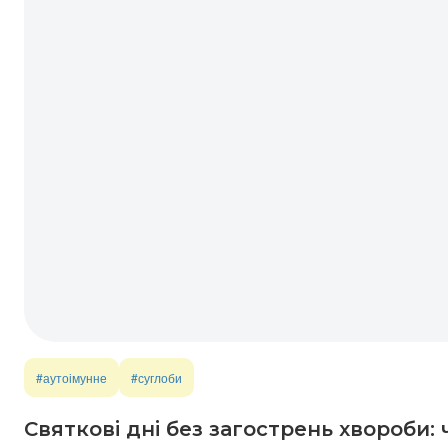
#аутоімунне
#суглоби
Святкові дні без загострень хвороби: