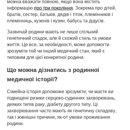
можна вважати повною, якщо вона містить
інформацію
про три покоління
. Зокрема про дітей,
братів, сестер, батьків, дядів і тіток, племінників і
племінниць, кузенів і кузин, бабусь та дідусів.
Зазвичай родини мають не лише спільний
генетичний спадок, але й схожий стиль та умови
життя. Це все, за необхідності, може допомогти
зрозуміти той чи інший медичний стан, який є
типовим для цієї конкретної родини.
Що можна дізнатись з родинної
медичної історії?
Сімейна історія допоможе зрозуміти, чи маєте ви
підвищені ризики серцево-судинних захворювань,
деяких типів раку, діабету другого типу. Ці
захворювання часто мають як генетичну складову,
так і зовнішні причини, як-от умови проживання
родини.