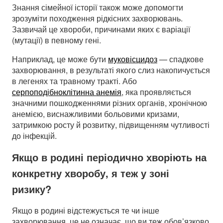
Знання сімейної історії також може допомогти
зрозуміти походження рідкісних захворювань.
Зазвичай це хвороби, причинами яких є варіації
(мутації) в певному гені.
Наприклад, це може бути
муковісцидоз
— спадкове
захворювання, в результаті якого слиз накопичується
в легенях та травному тракті. Або
серпоподібноклітинна анемія
, яка проявляється
значними пошкодженнями різних органів, хронічною
анемією, виснажливими больовими кризами,
затримкою росту й розвитку, підвищенням чутливості
до інфекцій.
Якщо в родині періодично хворіють на
конкретну хворобу, я теж у зоні
ризику?
Якщо в родині відстежується те чи інше
захворювання, це не означає, що ви теж обов’язково