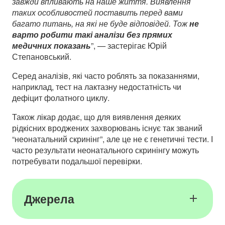
завжди впливають на наше життя. Виявлення
таких особливостей поставить перед вами
багато питань, на які не буде відповідей. Тож
не
варто робити такі аналізи без прямих
медичних показань
”,
—
застерігає Юрій
Степановський.
Серед аналізів, які часто роблять за показаннями,
наприклад, тест на лактазну недостатність чи
дефіцит фолатного циклу.
Також лікар додає, що для виявлення деяких
рідкісних вроджених захворювань існує так званий
“неонатальний скринінг”, але це не є генетичні тести. І
часто результати неонатального скринінгу можуть
потребувати подальшої перевірки.
Джерела