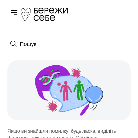
Toggle navigation
Пошук
Якщо ви знайшли помилку, будь ласка, виділіть
фрагмент тексту та натисніть
Ctrl+Enter
.