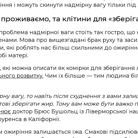
ння і можуть скинути надмірну вагу тільки під
 проживаємо, та клітини для «зберіг
проблема надмірної ваги стоїть так гостро, що
нами. Мова про вищезгадані брак руху та засил
ви, які роблять нас більш схильними до ожирінн
бі матері.
 які можна описати як комірки для зберігання
ьного розвитку.
Чим їх більше — тим людина бі
ну вагу, то навіть після схуднення з вами зали
 готові зберігати жир. Тому вам може бути важко 
нює
доктор Брюс Бушольц із Ліверморської на
оуренса в Каліфорнії.
 ожиріння залишається їжа. Смакові підсилюв