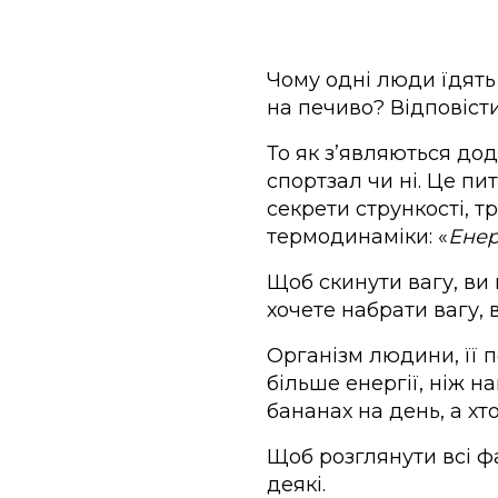
Чому одні люди їдять 
на печиво? Відповісти
То як з’являються дод
спортзал чи ні. Це пи
секрети стрункості, т
термодинаміки: «
Енер
Щоб скинути вагу, ви 
хочете набрати вагу, 
Організм людини, її 
більше енергії, ніж н
бананах на день, а хт
Щоб розглянути всі фа
деякі.