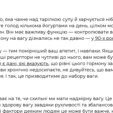
 яка чахне над тарілкою супу й харчується ніб
те голод кількома йогуртами на день, цілком 
н. Він має важливу функцію — контролювати в
ону на вагу дізнались не так давно — у
90-х ро
у — тим помірніший ваш апетит, і навпаки. Якщ
аші рецептори не чутливі до нього, вам може б
ж
є
дані,
які вказують
, що рівні цього гормону за
ви хронічно недосипаєте, не дивуйтесь, що вам
. І так, це призводитиме до набору ваги.
ає на те, чи схильні ми мати надмірну вагу. Це
здорову вагу завдяки рухливості та збалансо
і фактори деяким людям це може бути важче, 