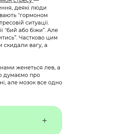
рмон стресу
—
ення, деякі люди
зивають “гормоном
тресовій ситуації.
ї “бий або біжи”. Але
итись”. Частково цим
и скидали вагу, а
 нами женеться лев, а
о думаємо про
і, але мозок все одно