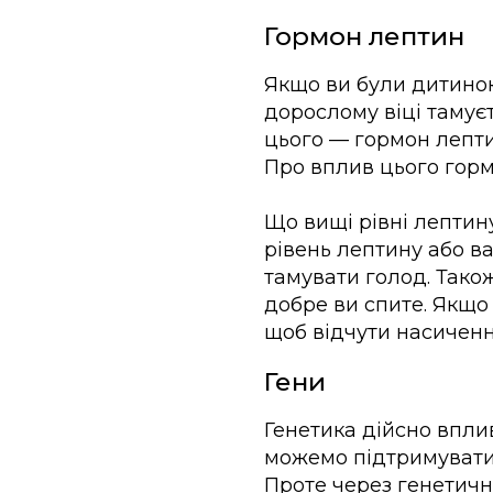
Гормон лептин
Якщо ви були дитиною,
дорослому віці тамує
цього — гормон лепти
Про вплив цього горм
Що вищі рівні лептин
рівень лептину або в
тамувати голод. Тако
добре ви спите. Якщо 
щоб відчути насичення
Гени
Генетика дійсно вплив
можемо підтримувати 
Проте через генетичн