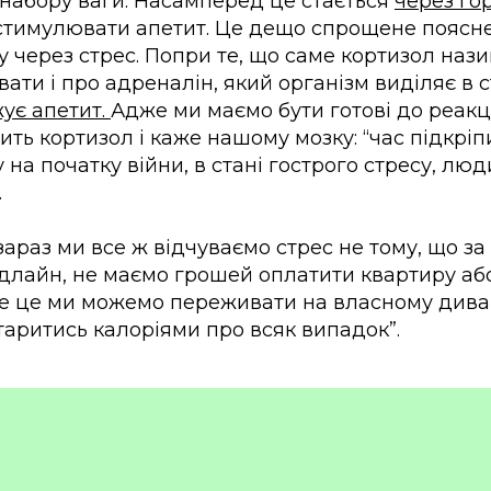
набору ваги. Насамперед це стається
через го
 стимулювати апетит. Це дещо спрощене поясн
гу через стрес. Попри те, що саме кортизол на
вати і про адреналін, який організм виділяє в с
ує апетит.
Адже ми маємо бути готові до реакці
ить кортизол і каже нашому мозку: “час підкріп
на початку війни, в стані гострого стресу, люд
.
араз ми все ж відчуваємо стрес не тому, що за
длайн, не маємо грошей оплатити квартиру аб
се це ми можемо переживати на власному диван
таритись калоріями про всяк випадок”.