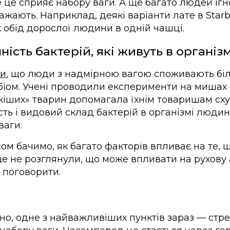
 це сприяє набору ваги. А ще багато людей ігн
ажають. Наприклад, деякі варіанти лате в Starb
к обід дорослої людини в одній чашці.
ність бактерій, які живуть в організ
ли
, що люди з надмірною вагою споживають біль
біом. Учені проводили експерименти на мишах
нкіших» тварин допомагала їхнім товаришам сху
сть і видовий склад бактерій в організмі людин
ваги.
м бачимо, як багато факторів впливає на те, щ
ще не розглянули, що може впливати на рухову
о поговорити.
вно, одне з найважливіших пунктів зараз — стр