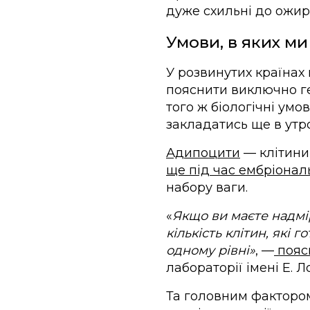
дуже схильні до ожирі
Умови, в яких ми
У розвинутих країнах 
пояснити виключно ге
того ж біологічні умо
закладатись ще в утро
Адипоцити
— клітини,
ще під час ембріонал
набору ваги.
«
Якщо ви маєте надмір
кількість клітин, які
одному рівні»
, —
пояс
лабораторії імені Е. Л
Та головним фактором