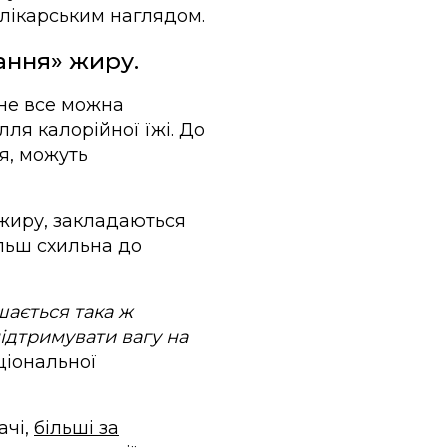
 лікарським наглядом.
ання» жиру.
 не все можна
ля калорійної їжі. До
я, можуть
 жиру, закладаються
льш схильна до
шається така ж
підтримувати вагу на
ціональної
ачі,
більші за