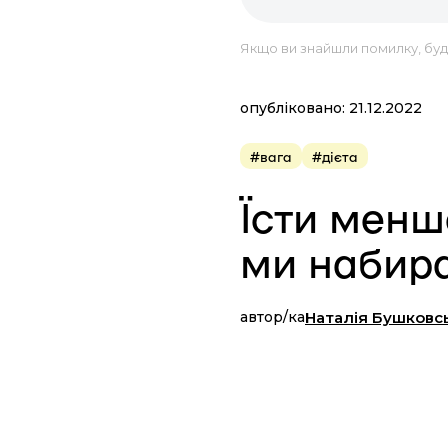
Якщо ви знайшли помилку, будь
опубліковано: 21.12.2022
#вага
#дієта
Їсти менш
ми набир
автор/ка
Наталія Бушковс