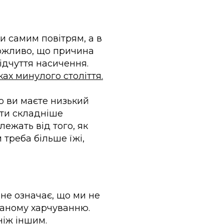
и самим повітрям, а в
можливо, що причина
ідчуття насичення.
ках минулого століття.
о ви маєте низький
ути складніше
лежать від того, як
 треба більше їжі,
 не означає, що ми не
ваному харчуванню.
ніж іншим.