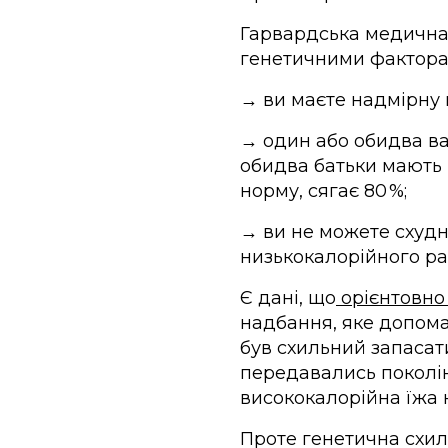
Гарвардська медичн
генетичними фактора
→ ви маєте надмірну 
→ один або обидва ва
обидва батьки мають 
норму, сягає 80 %;
→ ви не можете схудн
низькокалорійного ра
Є дані, що
орієнтовно
надбання, яке допома
був схильний запасат
передавались поколін
висококалорійна їжа 
Проте генетична схиль