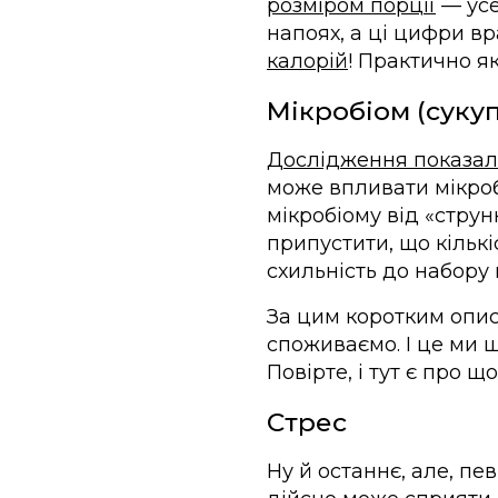
розміром порції
— усе
напоях, а ці цифри вр
калорій
! Практично я
Мікробіом (сукуп
Дослідження показа
може впливати мікро
мікробіому від «стру
припустити, що кількі
схильність до набору 
За цим коротким описо
споживаємо. І це ми 
Повірте, і тут є про щ
Стрес
Ну й останнє, але, пе