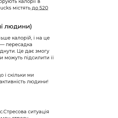
орують калорії в
ucks містять
до 520
мі людини)
ше калорій, і на це
 — пересадка
днути. Це дає змогу
и можуть підсилити її
о і скільки ми
 активність людини!
ес.Стресова ситуація