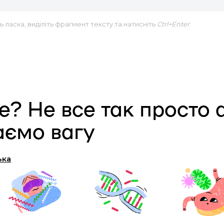
 ласка, виділіть фрагмент тексту та натисніть
Ctrl+Enter
.
е? Не все так просто 
аємо вагу
ька