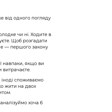
же від одного погляду
олодке чи ні. Ходите в
муєте. Щоб розгадати
іше — першого закону
 І навпаки, якщо ви
и витрачаєте.
и іноді споживаємо
гко жити на двох
итом.
оаналізуймо хоча б