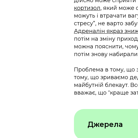
дійсно може сприяти 
кортизол
, який може
можуть і втрачати ва
стресу”, не варто забу
Адреналін якраз зниж
потім на зміну приход
можна пояснити, чому 
потім знову набирали
Проблема в тому, що з
тому, що зриваємо де
майбутній блекаут. В
вважає, що “краще за
Джерела