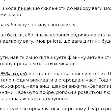
а школа
пише
, що схильність до набору ваги м
ми, якщо:
вагу більшу частину свого життя;
ші батьки, або кілька кровних родичів мають н
надмірну вагу, імовірність, що вага дитини бу
ути, навіть якщо підвищуєте фізичну активніст
ціону протягом багатьох місяців.
 85 % людей
мають так звані «запасливі гени».
гало людям виживати в стародавні часи. Тоді 
ись жиром, мала вищі шанси вижити. «Запаслив
нями. І все було добре, допоки з розвитком л
не стала аж надто доступною.
ність може проявлятися по-різному. І варто роз