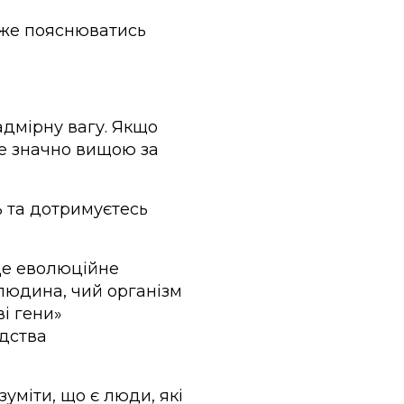
оже пояснюватись
адмірну вагу. Якщо
де значно вищою за
ь та дотримуєтесь
 Це еволюційне
людина, чий організм
і гени»
юдства
уміти, що є люди, які