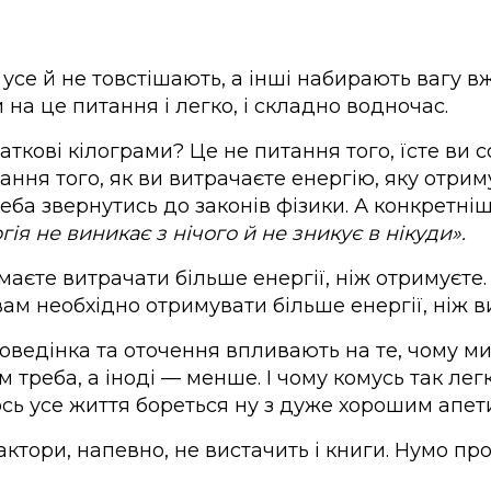
усе й не товстішають, а інші набирають вагу в
 на це питання і легко, і складно водночас.
аткові кілограми? Це не питання того, їсте ви с
тання того, як ви витрачаєте енергію, яку отри
реба звернутись до законів фізики. А конкретн
гія не виникає з нічого й не зникує в нікуди».
маєте витрачати більше енергії, ніж отримуєте.
вам необхідно отримувати більше енергії, ніж в
поведінка та оточення впливають на те, чому м
ам треба, а іноді — менше. І чому комусь так ле
ось усе життя бореться ну з дуже хорошим апет
ктори, напевно, не вистачить і книги. Нумо пр