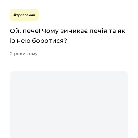
#травлення
Ой, пече! Чому виникає печія та як
із нею боротися?
2 роки тому