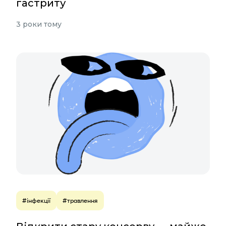
гастриту
3 роки тому
#інфекції
#травлення