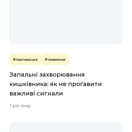
#партнерське
#травлення
Запальні захворювання
кишківника: як не проґавити
важливі сигнали
1 рік тому