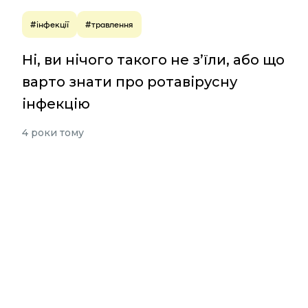
#інфекції
#травлення
Ні, ви нічого такого не з’їли, або що
варто знати про ротавірусну
інфекцію
4 роки тому