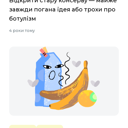
Відкрити стару консерву — майже
завжди погана ідея або трохи про
ботулізм
4 роки тому