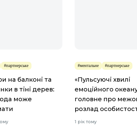
#партнерське
#ментальне
#партнерське
и на балконі та
«Пульсуючі хвилі
нки в тіні дерев:
емоційного океану
рода може
головне про межо
мати
розлад особистост
тому
1 рік тому