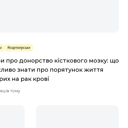
о
#партнерське
и про донорство кісткового мозку: що
ливо знати про порятунок життя
рих на рак крові
сяців тому