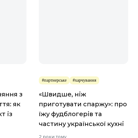
#партнерське
#харчування
няння з
«Швидше, ніж
тя: як
приготувати спаржу»: про
т із
їжу фудблогерів та
частину української кухні
2 роки тому