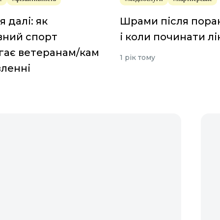
я далі: як
Шрами після поран
вний спорт
і коли починати л
гає ветеранам/кам
1 рік тому
вленні