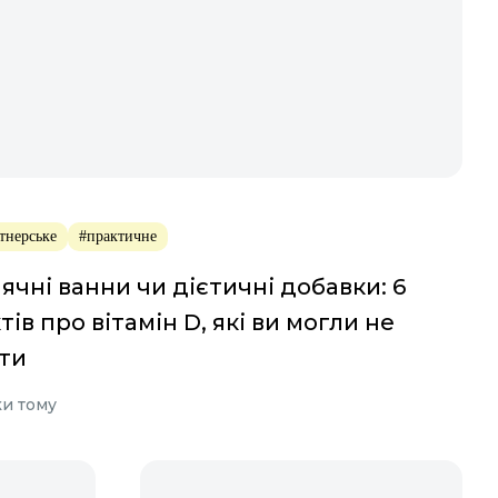
тнерське
#практичне
ячні ванни чи дієтичні добавки: 6
тів про вітамін D, які ви могли не
ти
ки тому