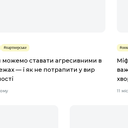
#партнерське
#онк
 можемо ставати агресивними в
Міф
жах — і як не потрапити у вир
важ
ості
хво
тому
11 мі