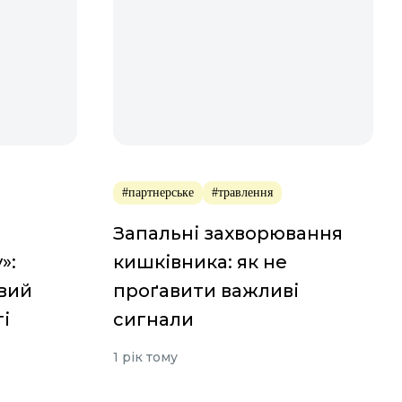
#партнерське
#травлення
Запальні захворювання
»:
кишківника: як не
вий
проґавити важливі
і
сигнали
1 рік тому