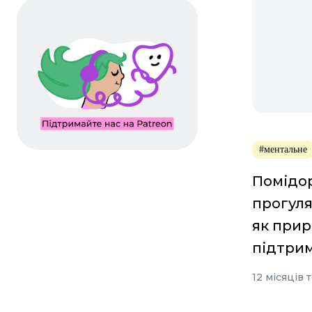
#ментальне
Помідор
прогуля
як при
підтри
12 місяців 