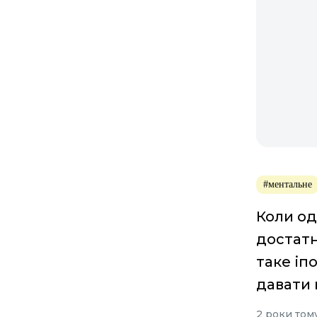
#ментальне
Коли о
достатн
таке іп
давати 
2 роки том