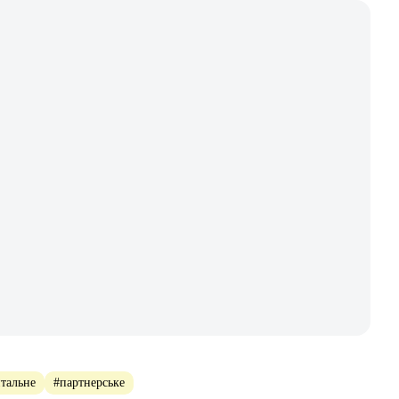
тальне
#партнерське