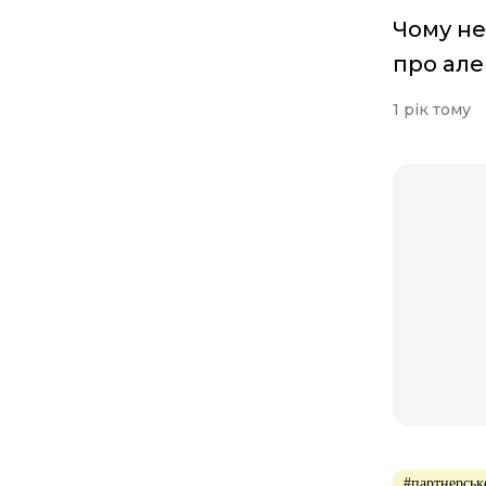
Чому не
про але
1 рік тому
#партнерськ