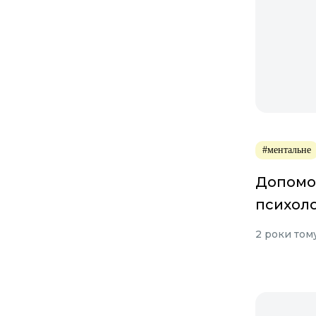
#ментальне
Допомог
психоло
2 роки том