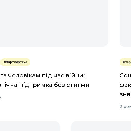
#партнерське
#пар
а чоловікам під час війни:
Сон
гічна підтримка без стигми
фак
зна
у
2 ро