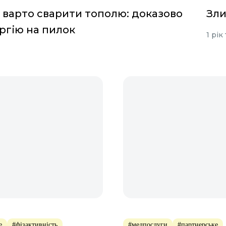
 варто сварити тополю: доказово
Зли
ргію на пилок
1 рік
е
#фізактивність
#медпослуги
#партнерське