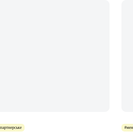
партнерське
#мен