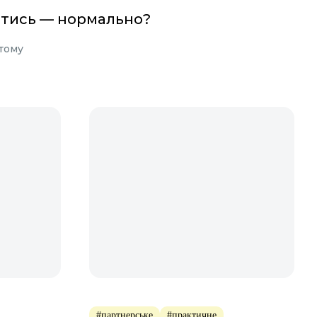
тись — нормально?
 тому
#партнерське
#практичне