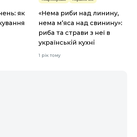
ень: як
«Нема риби над линину,
ікування
нема м’яса над свинину»:
риба та страви з неї в
українській кухні
1 рік тому