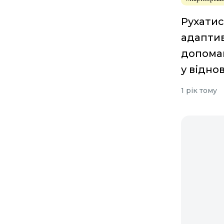
Рухатис
адапти
допома
у відно
1 рік тому