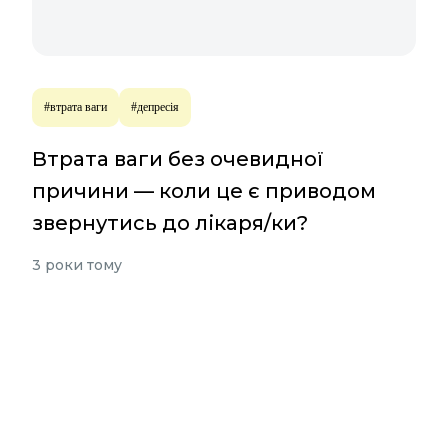
#втрата ваги
#депресія
Втрата ваги без очевидної
причини — коли це є приводом
звернутись до лікаря/ки?
3 роки тому