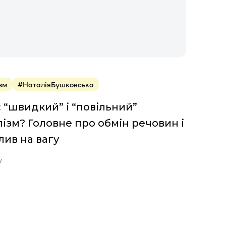
зм
#НаталіяБушковська
є “швидкий” і “повільний”
ізм? Головне про обмін речовин і
лив на вагу
у