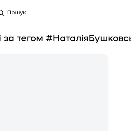
Пошук
і за тегом #НаталіяБушковс