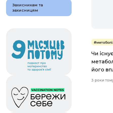
Захисникам та
захисницям
#метаболі
Чи існу
метабол
його вп
3 роки том