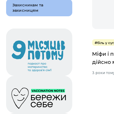
Захисникам та
захисницям
#біль у су
Міфи і 
дійсно 
3 роки том