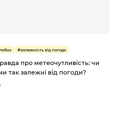
глобах
#залежність від погоди
правда про метеочутливість: чи
ми так залежні від погоди?
у