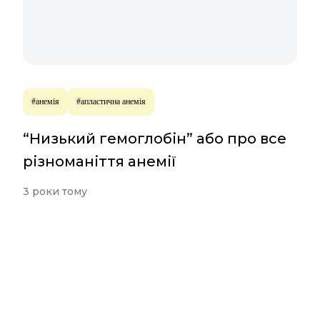
#анемія
#апластична анемія
“Низький гемоглобін” або про все
різноманіття анемії
3 роки тому