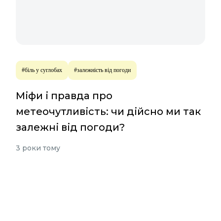
#біль у суглобах
#залежність від погоди
Міфи і правда про
метеочутливість: чи дійсно ми так
залежні від погоди?
3 роки тому