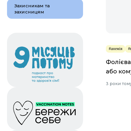
Захисникам та
захисницям
#анемія
#
Фолієва
або ком
3 роки том