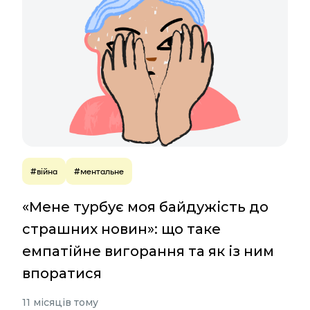
#війна
#ментальне
«Мене турбує моя байдужість до
страшних новин»: що таке
емпатійне вигорання та як із ним
впоратися
11 місяців тому